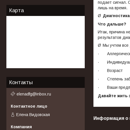
подает сигнал. 
лишь на время.
Карта
Ø
Диагностик
Что дальше?
Итак, причина н
результатов диа
Ø
Мы учтем все
·
Аллергичес
·
Индивидуал
·
Возраст
·
Степень за
Контакты
·
Ваши предп
elenadfg@inbox.ru
Давайте жить 
Елена Видовская
Информация о 