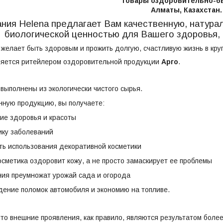
Товары оздоровительно-б
Алматы, Казахстан.
ния Helena предлагает Вам качественную, натурал
биологической ценностью для Вашего здоровья, 
желает быть здоровым и прожить долгую, счастливую жизнь в кругу
ляется ритейлером оздоровительной продукции
Арго
.
выполнены из экологически чистого сырья.
нную продукцию, вы получаете:
е здоровья и красоты
ку заболеваний
ть использования декоративной косметики
осметика оздоровит кожу, а не просто замаскирует ее проблемы
ия преумножат урожай сада и огорода
ение поломок автомобиля и экономию на топливе.
?
что внешние проявления, как правило, являются результатом боле