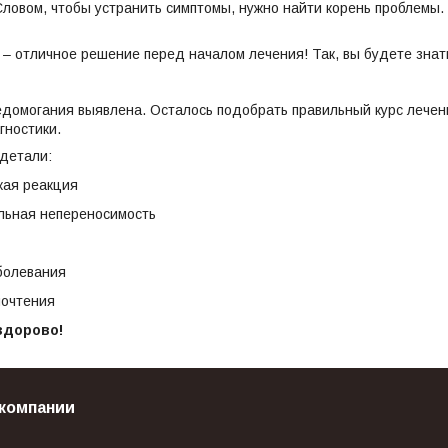
Словом, чтобы устранить симптомы, нужно найти корень проблемы.
а
– отличное решение перед началом лечения! Так, вы будете знать
едомогания выявлена. Осталось подобрать правильный курс лечени
гностики.
 детали:
кая реакция
ьная непереносимость
болевания
очтения
здорово!
компании