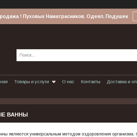
родажа ! Пуховых Наматрасников. Одеял. Подушек
вная
Товары и услуги
О нас
Контакты
Доставка и о
ЫЕ ВАННЫ
нны являются универсальным методом оздоровления организма. О