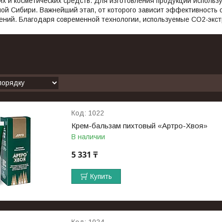
х и косметических средств. Для изготовления продукции использ
ой Сибири. Важнейший этап, от которого зависит эффективность с
ений. Благодаря современной технологии, используемые СО2-экс
1022
Крем-бальзам пихтовый «Артро-Хвоя»
В наличии
5 331 ₸
Купить
1024