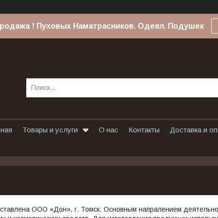
родажа ! Пуховых Наматрасников. Одеял. Подушек
вная
Товары и услуги
О нас
Контакты
Доставка и о
ставлена ООО «Дон», г. Томск. Основным напралением деятельнос