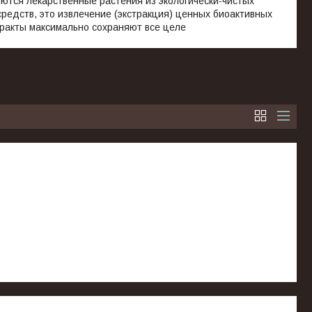
уются лекарственные растения из экологически-чистых
редств, это извлечение (экстракция) ценных биоактивных
тракты максимально сохраняют все целе