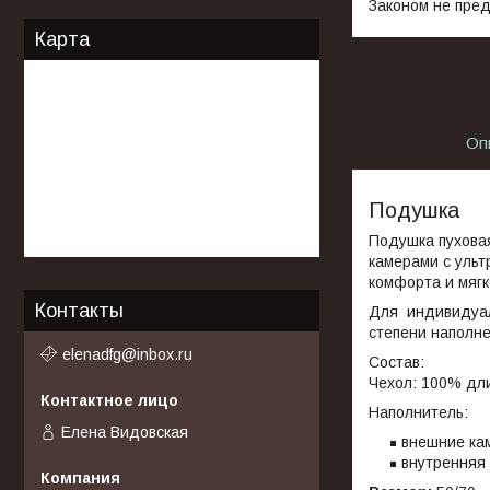
Законом не пред
Карта
Оп
Подушка
Подушка пуховая
камерами с ульт
комфорта и мягк
Контакты
Для индивидуал
степени наполне
elenadfg@inbox.ru
Состав:
Чехол: 100% дли
Наполнитель:
Елена Видовская
внешние кам
внутренняя 