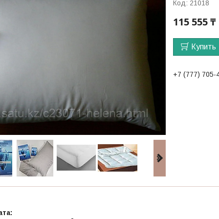
Код:
21018
115 555 ₸
Купить
+7 (777) 705-