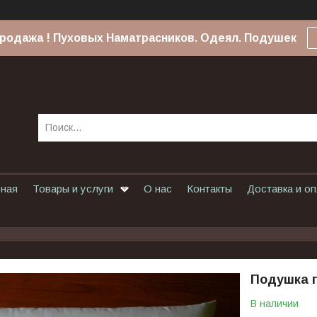
родажа ! Пуховых Наматрасников. Одеял. Подушек
вная
Товары и услуги
О нас
Контакты
Доставка и о
Подушка п
В наличии