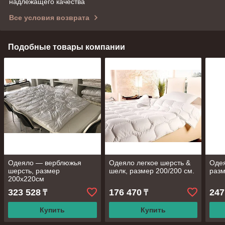
надлежащего качества
Все условия возврата
Подобные товары компании
Одеяло — верблюжья
Одеяло легкое шерсть &
Одея
шерсть, размер
шелк, размер 200/200 см.
разм
200х220см
323 528
176 470
247
₸
₸
Купить
Купить