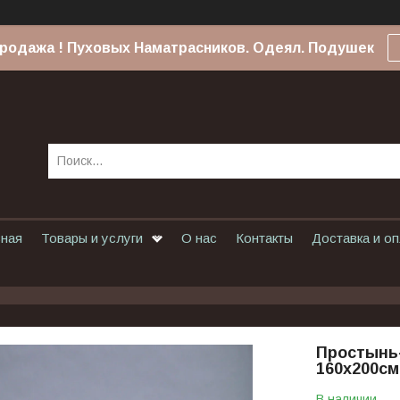
родажа ! Пуховых Наматрасников. Одеял. Подушек
вная
Товары и услуги
О нас
Контакты
Доставка и о
Простынь-
160х200см
В наличии