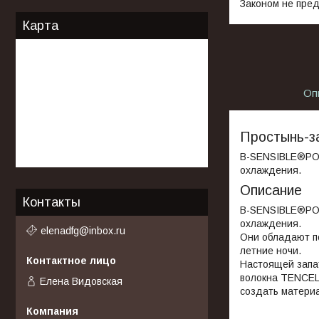
Законом не пред
Карта
Оп
Простынь-з
B-SENSIBLE®POL
охлаждения.
Описание
Контакты
B-SENSIBLE®POL
охлаждения.
elenadfg@inbox.ru
Они обладают п
летние ночи.
Настоящей запат
волокна TENCEL®
Елена Видовская
создать матери