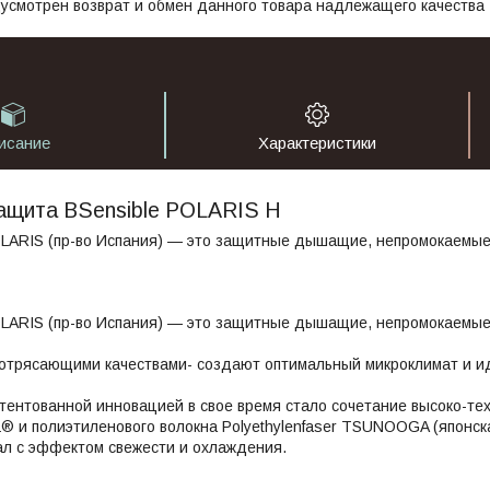
усмотрен возврат и обмен данного товара надлежащего качества
исание
Характеристики
ащита BSensible POLARIS H
ARIS (пр-во Испания) — это защитные дышащие, непромокаемые 
ARIS (пр-во Испания) — это защитные дышащие, непромокаемые 
отрясающими качествами- создают оптимальный микроклимат и ид
ентованной инновацией в свое время стало сочетание высоко-техн
 и полиэтиленового волокна Polyethylenfaser TSUNOOGA (японска
ал с эффектом свежести и охлаждения.