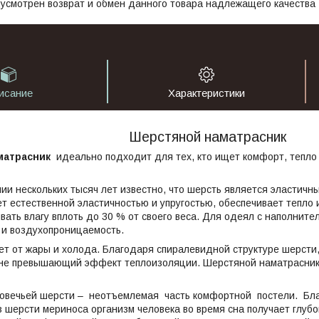
усмотрен возврат и обмен данного товара надлежащего качества
исание
Характеристики
Шерстяной наматрасник
матрасник
идеально подходит для тех, кто ищет комфорт, тепл
ии нескольких тысяч лет известно, что шерсть является эластич
т естественной эластичностью и упругостью, обеспечивает тепло 
вать влагу вплоть до 30 % от своего веса. Для одеял с наполнит
 и воздухопроницаемость.
т от жары и холода. Благодаря спиралевидной структуре шерсти,
 не превышающий эффект теплоизоляции. Шерстяной наматрасни
 овечьей шерсти – неотъемлемая часть комфортной постели. Бл
 шерсти мериноса организм человека во время сна получает глубо