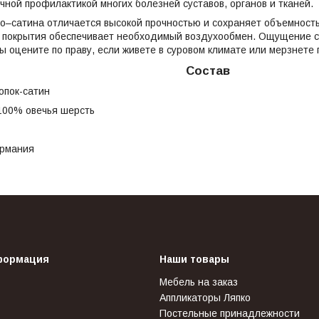
чной профилактикой многих болезней суставов, органов и тканей.
о–сатина отличается высокой прочностью и сохраняет объемност
ь покрытия обеспечивает необходимый воздухообмен. Ощущение с
ы оцените по праву, если живете в суровом климате или мерзнете 
Состав
опок-сатин
00% овечья шерсть
ермания
формация
Наши товары
Мебель на заказ
Аппликаторы Ляпко
Постельные принадлежности