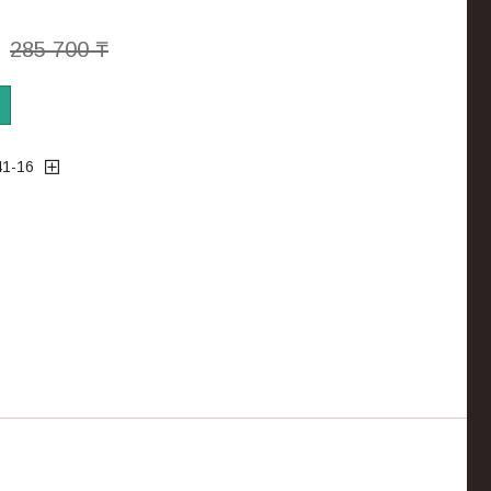
285 700 ₸
41-16