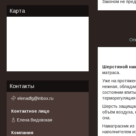
Законом не пред
Карта
Оп
Шерстяной на
матраса.
Уже на протяжен
Контакты
нежная, обладае
состоянии впиты
терморегуляция
elenadfg@inbox.ru
Шерсть защищае
объём воздуха,
сна.
Елена Видовская
Наматрасник из
наполнителем из