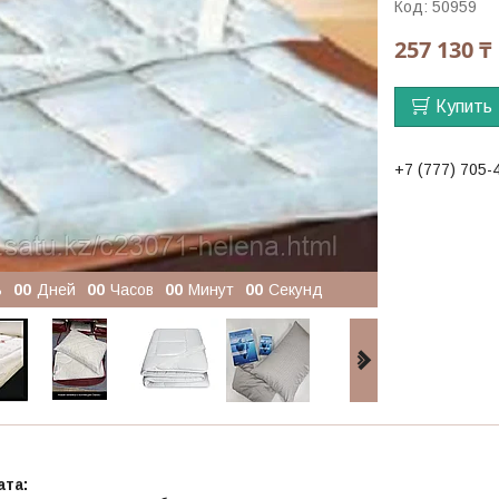
Код:
50959
257 130 ₸
Купить
+7 (777) 705-
ь
0
0
Дней
0
0
Часов
0
0
Минут
0
0
Секунд