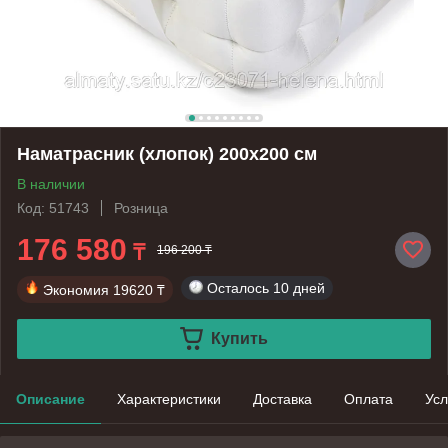
Наматрасник (хлопок) 200х200 см
В наличии
Код: 51743
Розница
176 580
₸
196 200 ₸
Осталось
10 дней
Экономия
19620 ₸
Купить
Описание
Характеристики
Доставка
Оплата
Усл