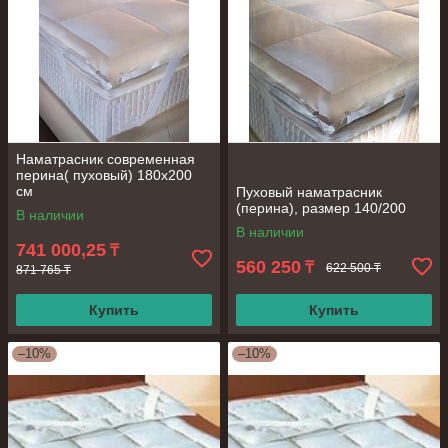
Наматрасник современная
перина( пуховый) 180х200
см
Пуховый наматрасник
(перина), размер 140/200
В наличии
В наличии
741 000,25
₸
560 250
₸
622 500 ₸
871 765 ₸
Купить
Купить
–10%
–10%