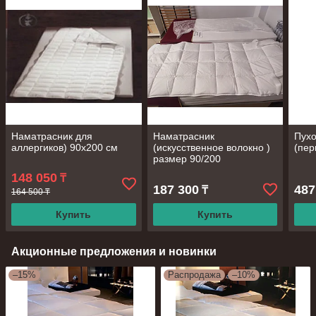
Наматрасник для
Наматрасник
Пухо
аллергиков) 90х200 см
(искусственное волокно )
(пер
размер 90/200
148 050
₸
187 300
487
₸
164 500 ₸
Купить
Купить
Акционные предложения и новинки
–15%
Распродажа
–10%