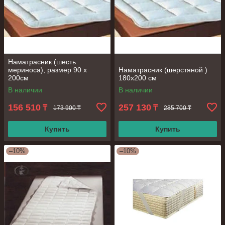
Наматрасник (шесть
мериноса), размер 90 х
Наматрасник (шерстяной )
200см
180х200 см
В наличии
В наличии
156 510
257 130
₸
₸
173 900 ₸
285 700 ₸
Купить
Купить
–10%
–10%