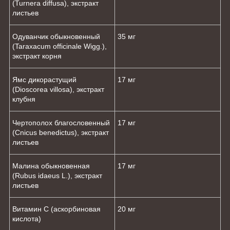
(Turnera diffusa), экстракт
листьев
Одуванчик обыкновенный
35 мг
(Taraxacum officinale Wigg.),
экстракт корня
Ямс дикорастущий
17 мг
(Dioscorea villosa), экстракт
клубня
Чертополох благословенный
17 мг
(Cnicus benedictus), экстракт
листьев
Малина обыкновенная
17 мг
(Rubus idaeus L.), экстракт
листьев
Витамин С (аскорбиновая
20 мг
кислота)