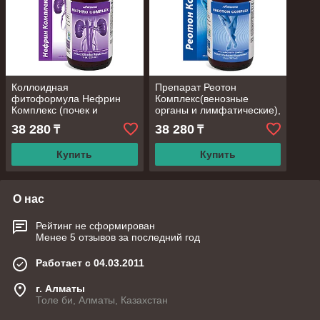
Коллоидная
Препарат Реотон
фитоформула Нефрин
Комплекс(венозные
Комплекс (почек и
органы и лимфатические),
мочевыводящих путей),
237 мл
38 280
38 280
₸
₸
237 мл
Купить
Купить
О нас
Рейтинг не сформирован
Менее 5 отзывов за последний год
Работает с 04.03.2011
г. Алматы
Толе би, Алматы, Казахстан