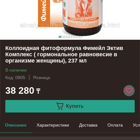
Коллоидная фитоформула Фимейл Эктив
Комплекс ( гормональное равновесие в
организме женщины), 237 мл
В наличии
Код: 0805
Розница
38 280
₸
Купить
Описание
Характеристики
Доставка
Оплата
Усл