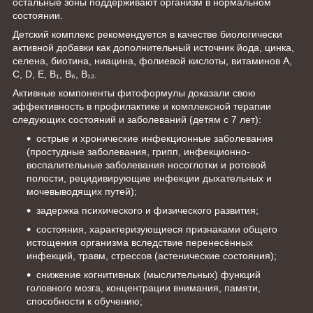
остальные зоны поддерживают организм в нормальном
состоянии.
Детский комплекс рекомендуется в качестве биологически
активной добавки как дополнительный источник йода, цинка,
селена, биотина, ниацина, фолиевой кислоты, витаминов А,
С, D, E, B₁, B₆, B₁₂.
Активные компоненты фитоформулы доказали свою
эффективность в профилактике и комплексной терапии
следующих состояний и заболеваний (детям с 7 лет):
острые и хронические инфекционные заболевания
(простудные заболевания, грипп, инфекционно-
воспалительные заболевания носоглотки и ротовой
полости, рецидивирующие инфекции дыхательных и
мочевыводящих путей);
задержка психического и физического развития;
состояния, характеризующиеся признаками общего
истощения организма вследствие перенесённых
инфекций, травм, стрессов (астенические состояния);
снижение когнитивных (мыслительных) функций
головного мозга, концентрации внимания, памяти,
способности к обучению;