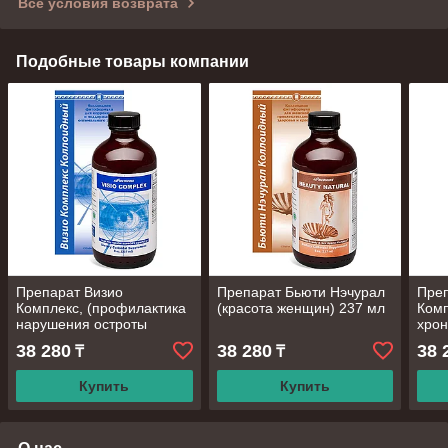
Все условия возврата
Подобные товары компании
Препарат Визио
Препарат Бьюти Нэчурал
Преп
Комплекс, (профилактика
(красота женщин) 237 мл
Комп
нарушения остроты
хрон
зрения), 237 мл
забо
38 280
38 280
38 
₸
₸
мл
Купить
Купить