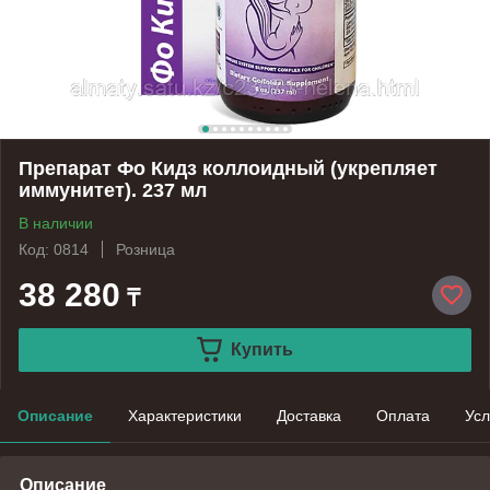
Препарат Фо Кидз коллоидный (укрепляет
иммунитет). 237 мл
В наличии
Код: 0814
Розница
38 280
₸
Купить
Описание
Характеристики
Доставка
Оплата
Усл
Описание