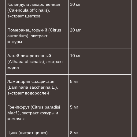
Календула лекарственная
30 мг
(Calendula officinalis),
экстракт цветков
Померанец горький (Citrus
20 мг
aurantium), экстракт
кожуры
Алтей лекарственный
10 мг
(Althaea officinalis), экстракт
корня
Ламинария сахаристая
5 мг
(Laminaria saccharina L.),
экстракт водорослей
Грейпфрут (Citrus paradisi
5 мг
Macf.), экстракт кожуры и
косточек
Цинк (цитрат цинка)
8 мг