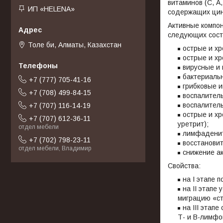
витаминов (С, А,
ИП «HELENA»
содержащих ци
Активные компо
следующих сост
Толе би, Алматы, Казахстан
острые и хр
острые и хр
вирусные и 
бактериальн
+7 (777) 705-41-16
грибковые и
+7 (708) 499-84-15
воспалител
воспалител
+7 (707) 116-14-19
острые и хр
+7 (707) 612-36-11
уретрит);
отдел мебели
лимфаденит
+7 (702) 798-23-11
восстанови
отдел мебели, Владимир
снижение ак
Свойства:
на I этапе
на II этапе
миграцию «ст
на III этап
Т- и В-лимфо