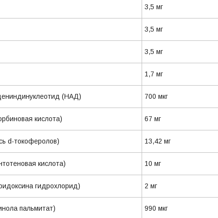
3,5 мг
цин
3,5 мг
3,5 мг
1,7 мг
адениндинуклеотид (НАД)
700 мкг
скорбиновая кислота)
67 мг
месь d-токоферолов)
13,42 мг
пантотеновая кислота)
10 мг
ридоксина гидрохлорид)
2 мг
инола пальмитат)
990 мкг