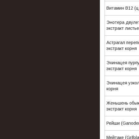
Витамин B12 (
Энотера двулет
экстракт л
Астрагал переп
экстракт кор
Эхинацея пурпур
экстракт ко
Эхинацея узколи
корня
Женьшень обыкн
экстракт корня
Рейши (Ganoder
Мейтаке (Grifol