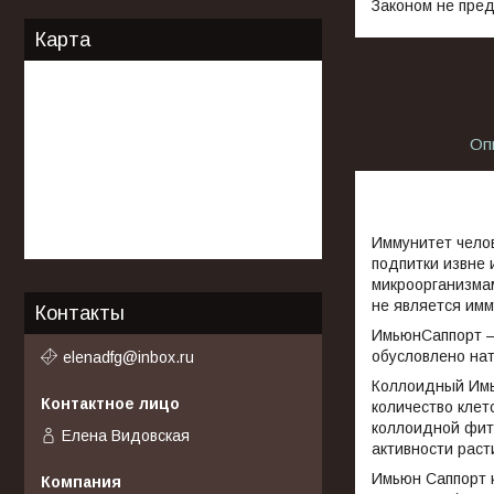
Законом не пред
Карта
Оп
Иммунитет челов
подпитки извне 
микроорганизма
не является им
Контакты
ИмьюнСаппорт —
обусловлено на
elenadfg@inbox.ru
Коллоидный Имь
количество клет
коллоидной фит
Елена Видовская
активности раст
Имьюн Саппорт к