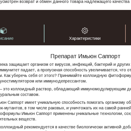
усмотрен возврат и обмен данного товара надлежащего качества
исание
Характеристики
Препарат Имьюн Саппорт
ека защищает организм от вирусов, инфекций, бактерий и других
иммунитет падает, а пропускная способность увеличивается, что 
м. Как уберечь себя от этого? Принимайте коллоидную фитоформ
муностимулятором или иммунодепрессантом.
 это коллоидный раствор, обладающий иммуномодулирующим де
туральным составом.
юн Саппорт имеет уникальную способность помогать организму о
ок-мутантов, в том числе раковых, и уничтожать их на самой ранне
оформулы Имьюн Саппорт применены уникальные технологии, со
ительных веществ.
оллоидный рекомендуется в качестве биологически активной доб