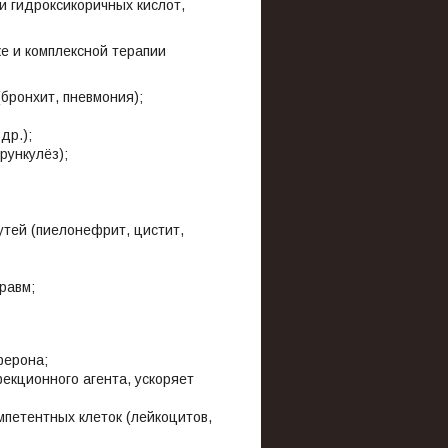
 и гидроксикоричных кислот,
 и комплексной терапии
(бронхит, пневмония);
др.);
рункулёз);
утей (пиелонефрит, цистит,
равм;
ферона;
фекционного агента, ускоряет
мпетентных клеток (лейкоцитов,