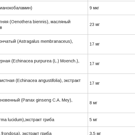
цианокобаламин)
9 мкг
няя (Oenothera biennis), масляный
23 мг
истьев
ончатый (Astragalus membranaceus),
17 мг
ня
ная (Echinacea purpurea (L.) Moench.),
17 мг
рня
стная (Echinacea angustifolia), экстракт
17 мг
овенный (Panax ginseng С.А. Mey),
8 мг
ma lucidum),экстракт гриба
5 мг
a frondosa), экстракт гриба
3,5 мг