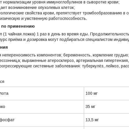
т нормализации уровня иммуноглобулинов в сыворотке крови;
ает возникновение опухолевых клеток;
ологические свойства крови, препятствует тромбообразованию в 
изическую и умственную работоспособность.
 по применению
л (1 чайная ложка) 1 раз в день во время еды. Продолжительность
курс приёма и дозировка могут подбираться специалистом индиви
ания
 непереносимость компонентов; беременность, кормление грудью
бессонница; выраженные атеросклероз, артериальная гипертензия
рогрессирующие системные заболевания: туберкулёз, лейкоз, расс
тся
 кислота
100 мг
чко
35 мг
ксафосфат
13,5 мг