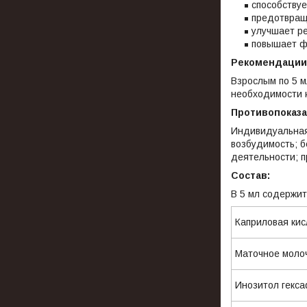
способствуе
предотвращ
улучшает ре
повышает ф
Рекомендации
Взрослым по 5 м
необходимости 
Противопоказ
Индивидуальная
возбудимость; 
деятельности; п
Состав:
В 5 мл содержи
Каприловая
Маточное моло
Инозитол ге