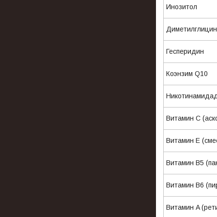
Инозитол
Диметилгли
Гесперидин
Коэнзим Q10
Никотинамид
Витамин С (а
Витамин E (с
Витамин В5 (
Витамин B6 (пи
Витамин A (рет