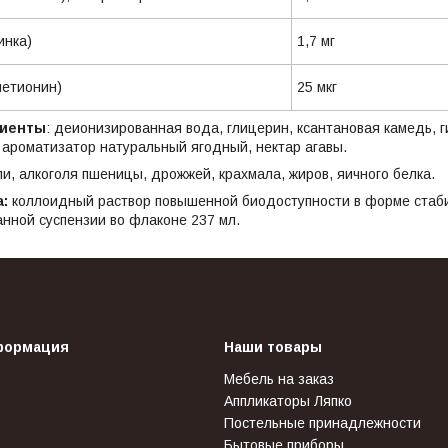
т цинка)
1,7 мг
ометионин)
25 мкг
диенты
: деионизированная вода, глицерин, ксантановая камедь, г
 ароматизатор натуральный ягодный, нектар агавы.
и, алкоголя пшеницы, дрожжей, крахмала, жиров, яичного белка.
а:
коллоидный раствор повышенной биодоступности в форме стаб
нной суспензии во флаконе 237 мл.
формация
Наши товары
Мебель на заказ
Аппликаторы Ляпко
Постельные принадлежности
Бытовые приборы