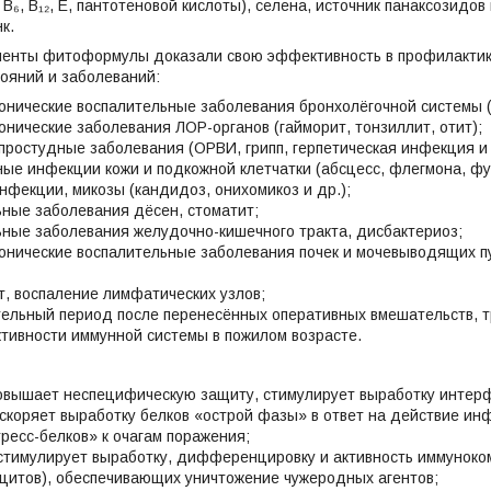
 В₆, В₁₂, Е, пантотеновой кислоты), селена, источник панаксозидов
нк.
ненты фитоформулы доказали свою эффективность в профилактике
ояний и заболеваний:
онические воспалительные заболевания бронхолёгочной системы 
онические заболевания ЛОР-органов (гайморит, тонзиллит, отит);
простудные заболевания (ОРВИ, грипп, герпетическая инфекция и 
ые инфекции кожи и подкожной клетчатки (абсцесс, флегмона, фу
нфекции, микозы (кандидоз, онихомикоз и др.);
ьные заболевания дёсен, стоматит;
ьные заболевания желудочно-кишечного тракта, дисбактериоз;
онические воспалительные заболевания почек и мочевыводящих п
, воспаление лимфатических узлов;
тельный период после перенесённых оперативных вмешательств, т
тивности иммунной системы в пожилом возрасте.
 повышает неспецифическую защиту, стимулирует выработку интер
 ускоряет выработку белков «острой фазы» в ответ на действие ин
ресс-белков» к очагам поражения;
е стимулирует выработку, дифференцировку и активность иммуноко
цитов), обеспечивающих уничтожение чужеродных агентов;