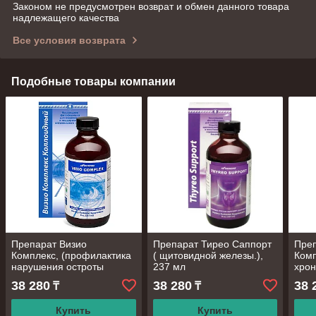
Законом не предусмотрен возврат и обмен данного товара
надлежащего качества
Все условия возврата
Подобные товары компании
Препарат Визио
Препарат Тирео Саппорт
Преп
Комплекс, (профилактика
( щитовидной железы.),
Комп
нарушения остроты
237 мл
хрон
зрения), 237 мл
забо
38 280
38 280
38 
₸
₸
мл
Купить
Купить