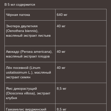
В 5 мл содержится
Чёрная патока
640 мг
Энотера двулетняя
40 мг
(Oenothera biennis),
масляный экстракт листьев
Авокадо (Persea americana),
40 мг
масляный экстракт плодов
Лён посевной (Linum
40 мг
usitatissimum L.), масляный
экстракт семян
Ямс дикорастущий
8,5 мг
(Dioscorea villosa), экстракт
клубня
Гамамелис вирджинский
8,5 мг