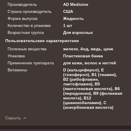
Производитель
AD Medicine
Страна производитель
США
Форма выпуска
Жидкость
Количество в упаковке
1 шт
Возрастная группа
Для взрослых
Пользовательские характеристики
Полезные вещества
железо, йод, медь, цинк
Упаковка
Пластиковая банка
Применение препарата
для кожи, волос и ногтей
Витамины
D (кальциферол), Е
(токоферол), В1 (тиамин),
В2 (рибофлавин,
лактофлавин), В5
(пантотеновая кислота), В6
(пиридоксин), В9 (фолиевая
кислота), В12
(цианокобаламин), С
(аскорбиновая кислота)
Скрыть