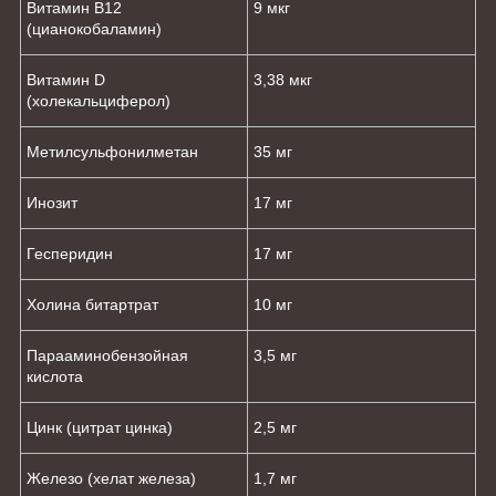
Витамин B12
9 мкг
(цианокобаламин)
Витамин D
3,38 мкг
(холекальциферол)
Метилсульфонилметан
35 мг
Инозит
17 мг
Гесперидин
17 мг
Холина битартрат
10 мг
Парааминобензойная
3,5 мг
кислота
Цинк (цитрат цинка)
2,5 мг
Железо (хелат железа)
1,7 мг