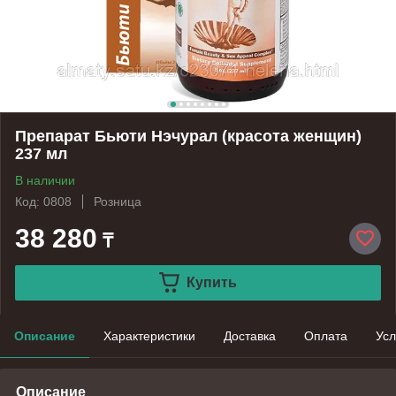
Препарат Бьюти Нэчурал (красота женщин)
237 мл
В наличии
Код: 0808
Розница
38 280
₸
Купить
Описание
Характеристики
Доставка
Оплата
Усл
Описание