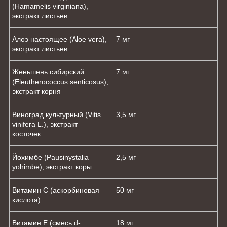
(Hamamelis virginiana),
экстракт листьев
Алоэ настоящее (Aloe vera),
7 мг
экстракт листьев
Женьшень сибирский
7 мг
(Eleutherococcus senticosus),
экстракт корня
Виноград культурный (Vitis
3,5 мг
vinifera L.), экстракт
косточек
Йохимбе (Pausinystalia
2,5 мг
yohimbе), экстракт коры
Витамин С (аскорбиновая
50 мг
кислота)
Витамин E (смесь d-
18 мг