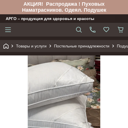
АКЦИЯ! Распродажа ! Пуховых
Наматрасников. Одеял. Подушек
АРГО – продукция для здоровья и красоты
Товары и услуги
Постельные принадлежности
Поду