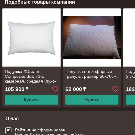
Подобные товары компании
Подушка XDream
Подушка полиэфирные
Поду
Composite down 3-х
гранулы, размер 50х70см.
(пух
камерная, средняя (пухо-
перьевая), 50х70 см
105 900
62 000
182
₸
₸
Купить
Купить
О нас
Рейтинг не сформирован
Менее 5 отзывов за последний год