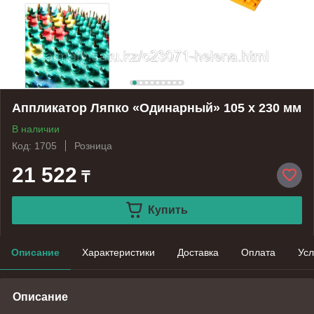
Аппликатор Ляпко «Одинарный» 105 х 230 мм
В наличии
Код: 1705
Розница
21 522
₸
Купить
Описание
Характеристики
Доставка
Оплата
Усл
Описание