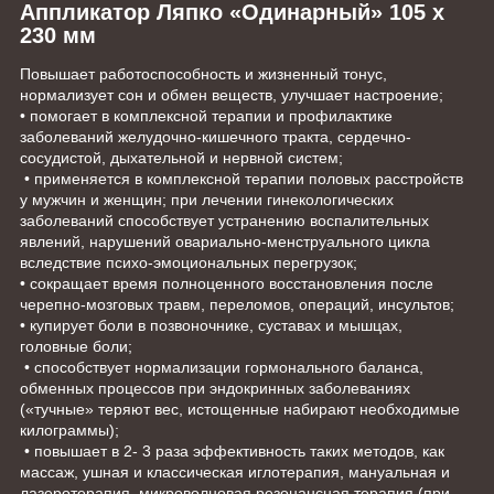
Аппликатор Ляпко «Одинарный» 105 х
230 мм
Повышает работоспособность и жизненный тонус,
нормализует сон и обмен веществ, улучшает настроение;
• помогает в комплексной терапии и профилактике
заболеваний желудочно-кишечного тракта, сердечно-
сосудистой, дыхательной и нервной систем;
• применяется в комплексной терапии половых расстройств
у мужчин и женщин; при лечении гинекологических
заболеваний способствует устранению воспалительных
явлений, нарушений овариально-менструального цикла
вследствие психо-эмоциональных перегрузок;
• сокращает время полноценного восстановления после
черепно-мозговых травм, переломов, операций, инсультов;
• купирует боли в позвоночнике, суставах и мышцах,
головные боли;
• способствует нормализации гормонального баланса,
обменных процессов при эндокринных заболеваниях
(«тучные» теряют вес, истощенные набирают необходимые
килограммы);
• повышает в 2- 3 раза эффективность таких методов, как
массаж, ушная и классическая иглотерапия, мануальная и
лазеротерапия, микроволновая резонансная терапия (при