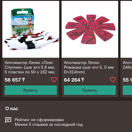
Аппликатор Ляпко «Пояс
Аппликатор Ляпко
Аппл
Спутник» (шаг игл 5,8 мм;
Ромашка (шаг игл 5, 0 мм
248
6 пластин по 50 х 182 мм;
D=314mm)
4 пояса)
56 657
64 264
55 
₸
₸
Купить
Купить
О нас
Рейтинг не сформирован
Менее 5 отзывов за последний год