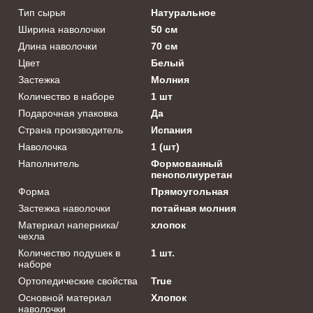
Тип сырья
Натуральное
Ширина наволочки
50 см
Длина наволочки
70 см
Цвет
Белый
Застежка
Молния
Количество в наборе
1 шт
Подарочная упаковка
Да
Страна производитель
Испания
Наволочка
1 (шт)
Наполнитель
Формованный
пенополиуретан
Форма
Прямоугольная
Застежка наволочки
потайная молния
Материал наперника/
хлопок
чехла
Количество подушек в
1 шт.
наборе
Ортопедические свойства
True
Основной материал
Хлопок
наволочки