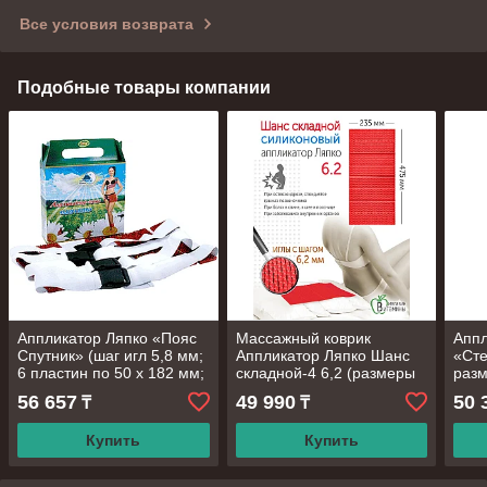
Все условия возврата
Подобные товары компании
Аппликатор Ляпко «Пояс
Массажный коврик
Аппл
Спутник» (шаг игл 5,8 мм;
Аппликатор Ляпко Шанс
«Сте
6 пластин по 50 х 182 мм;
складной-4 6,2 (размеры
разм
4 пояса)
235х475)
56 657
49 990
50 
₸
₸
Купить
Купить