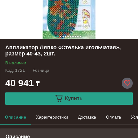
Аппликатор Ляпко «Стелька игольчатая»,
размер 40-43, 2шт.
В наличии
Код: 1721
Розница
40 941
₸
Купить
Описание
Характеристики
Доставка
Оплата
Усл
Описание