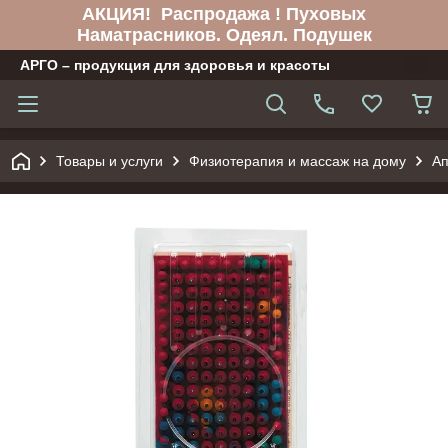
АКЦИЯ! Распродажа ! Пуховых
Наматрасников. Одеял. Подушек
АРГО – продукция для здоровья и красоты
Товары и услуги
Физиотерапия и массаж на дому
Ап