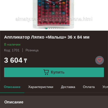
Аппликатор Ляпко «Малыш» 36 х 84 мм
В наличии
Код: 1701
Розница
3 604
₸
Купить
Описание
Характеристики
Доставка
Оплата
Усл
Описание