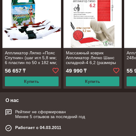
Аппликатор Ляпко «Пояс
Массажный коврик
Аппл
Спутник» (шаг игл 5,8 мм;
Аппликатор Ляпко Шанс
248
6 пластин по 50 х 182 мм;
складной-4 6,2 (размеры
4 пояса)
235х475)
56 657
49 990
55 
₸
₸
Купить
Купить
О нас
Рейтинг не сформирован
Менее 5 отзывов за последний год
Работает с 04.03.2011