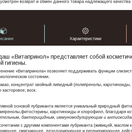
усмотрен возврат и обмен данного товара надлежащего качества
исание
Характеристики
даш «Витапринол» представляет собой косметич
й гигиены.
менение «Витапринола» позволяет поддерживать функции слизисты
иологическом состоянии.
какао, концентрат хвойный липидный (полипренолы, каротиноиды,
 касторовое, воск.
тивной основой лубриканта является уникальный природный фиток
ипренолы,фитостерины, каротиноиды и хлорофилл, благодаря к
ительным, бактерицидным, иммуномодулирующим и антиоксид
сочетании с другими компонентами лубриканта (живицей, маслом к
жняющее, смягчающее, дезодорирующее и регенерирующее действ