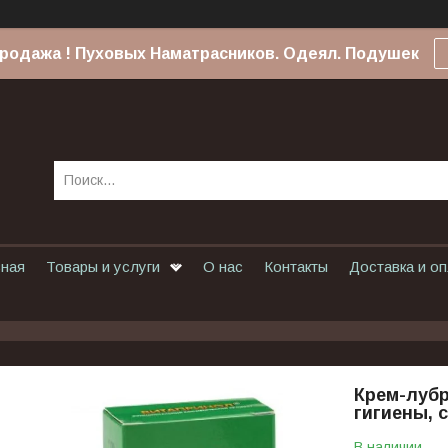
родажа ! Пуховых Наматрасников. Одеял. Подушек
вная
Товары и услуги
О нас
Контакты
Доставка и о
Крем-лубр
гигиены, с
В наличии