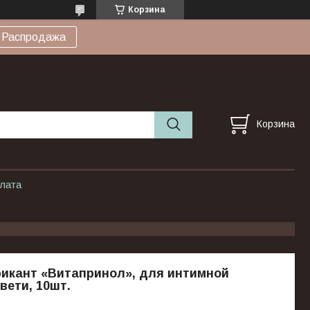
Корзина
Распродажа
Корзина
плата
икант «Витапринол», для интимной
вети, 10шт.