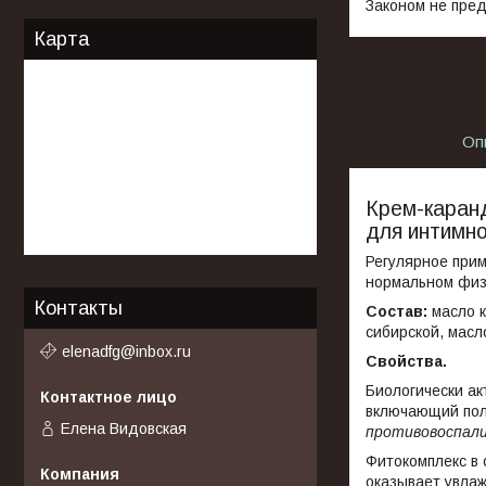
Законом не пред
Карта
Оп
Крем-каран
для интимно
Регулярное при
нормальном физ
Контакты
Состав:
масло 
сибирской, масло
elenadfg@inbox.ru
Свойства.
Биологически ак
включающий пол
Елена Видовская
противовоспал
Фитокомплекс в 
оказывает увла