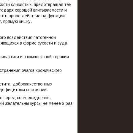
ухости слизистых, предотвращая тем
агодаря хорошей впитываемости и
аготворное действие на функции
у, прямую кишку.
ого воздействия патогенной
ляющихся в форме сухости и зуда
илактики и в комплексной терапии
странения очагов хронического
истита; доброкачественных
одефицитном состоянии.
ече перед сном ежедневно.
й желательны курсы не менее 2 раз