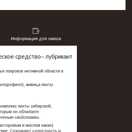
Информация для заказа
еское средство– лубрикант
х покровов интимной области в
 хлорофилл), живица пихты
омплекс пихты сибирской,
оторым он
обладает
антным свойствами
.
асторовым и маслом какао)
ие. Сохраняет целостность и