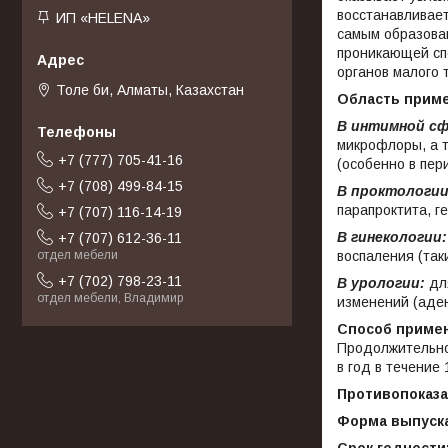
восстанавливает
ИП «HELENA»
самым образован
проникающей спо
органов малого 
Толе би, Алматы, Казахстан
Область прим
В интимной сф
микрофлоры, а 
+7 (777) 705-41-16
(особенно в пер
+7 (708) 499-84-15
В проктологии
парапроктита, г
+7 (707) 116-14-19
В гинекологии:
+7 (707) 612-36-11
отдел мебели
воспаления (таки
+7 (702) 798-23-11
В урологии:
для
отдел мебели, Владимир
изменений (аде
Способ приме
Продолжительно
в год в течение 
Противопоказ
Форма выпуск