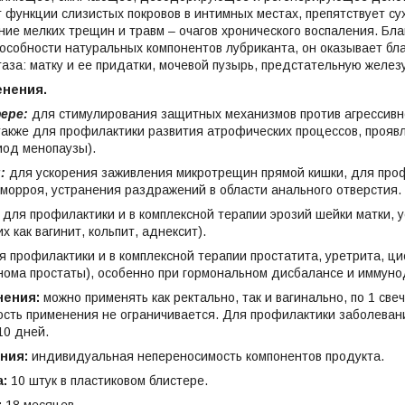
 функции слизистых покровов в интимных местах, препятствует с
ие мелких трещин и травм – очагов хронического воспаления. Бл
собности натуральных компонентов лубриканта, он оказывает бл
таза: матку и ее придатки, мочевой пузырь, предстательную желез
енения.
ере:
для стимулирования защитных механизмов против агрессивн
также для профилактики развития атрофических процессов, прояв
иод менопаузы).
:
для ускорения заживления микротрещин прямой кишки, для проф
еморроя, устранения раздражений в области анального отверстия.
для профилактики и в комплексной терапии эрозий шейки матки, у
х как вагинит, кольпит, аднексит).
 профилактики и в комплексной терапии простатита, уретрита, ц
нома простаты), особенно при гормональном дисбалансе и иммун
нения:
можно применять как ректально, так и вагинально, по 1 св
сть применения не ограничивается. Для профилактики заболевани
10 дней.
ания:
индивидуальная непереносимость компонентов продукта.
а:
10 штук в пластиковом блистере.