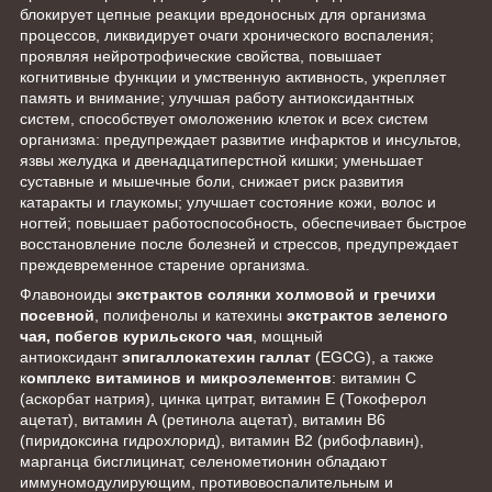
блокирует цепные реакции вредоносных для организма
процессов, ликвидирует очаги хронического воспаления;
проявляя нейротрофические свойства, повышает
когнитивные функции и умственную активность, укрепляет
память и внимание; улучшая работу антиоксидантных
систем, способствует омоложению клеток и всех систем
организма: предупреждает развитие инфарктов и инсультов,
язвы желудка и двенадцатиперстной кишки; уменьшает
суставные и мышечные боли, снижает риск развития
катаракты и глаукомы; улучшает состояние кожи, волос и
ногтей; повышает работоспособность, обеспечивает быстрое
восстановление после болезней и стрессов, предупреждает
преждевременное старение организма.
Флавоноиды
экстрактов солянки холмовой и гречихи
посевной
, полифенолы и катехины
экстрактов зеленого
чая, побегов курильского чая
, мощный
антиоксидант
эпигаллокатехин галлат
(EGCG), а также
к
омплекс витаминов и микроэлементов
: витамин С
(аскорбат натрия), цинка цитрат, витамин Е (Токоферол
ацетат), витамин А (ретинола ацетат), витамин В6
(пиридоксина гидрохлорид), витамин В2 (рибофлавин),
марганца бисглицинат, селенометионин обладают
иммуномодулирующим, противовоспалительным и