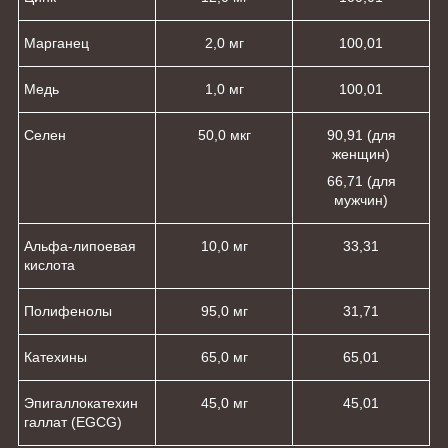
Марганец
2,0 мг
100,0
1
Медь
1,0 мг
100,0
1
Селен
50,0 мкг
90,9
1
(для
женщин)
66,7
1
(для
мужчин)
Альфа-липоевая
10,0 мг
33,3
1
кислота
Полифенолы
95,0 мг
31,7
1
Катехины
65,0 мг
65,0
1
Эпигаллокатехин
45,0 мг
45,0
1
галлат (EGCG)