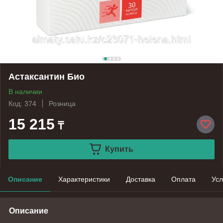
Астаксантин Био
В наличии
Код: 374
Розница
15 215
₸
Купить
Описание
Характеристики
Доставка
Оплата
Усл
Описание