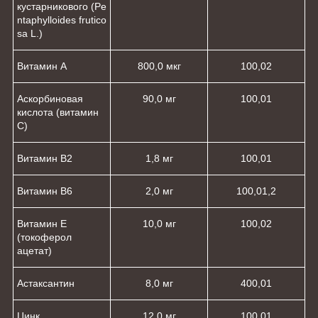
кустарникового (Pe
ntaphylloides frutico
sa L.)
Витамин А
800,0 мкг
100,0
2
Аскорбиновая
90,0 мг
100,0
1
кислота (витамин
С)
Витамин В
2
1,8 мг
100,0
1
Витамин В
6
2,0 мг
100,0
1,2
Витамин Е
10,0 мг
100,0
2
(токоферол
ацетат)
Астаксантин
8,0 мг
400,0
1
Цинк
12,0 мг
100,0
1