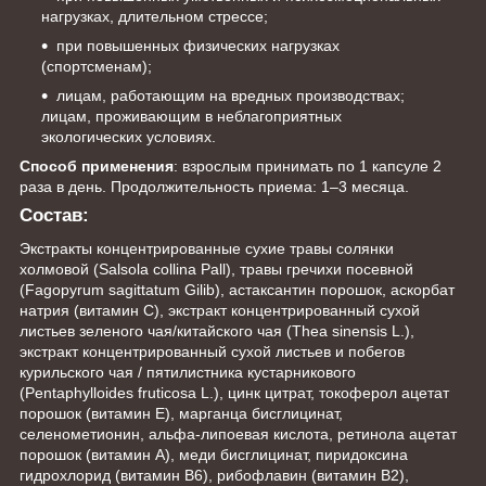
нагрузках, длительном стрессе;
при повышенных физических нагрузках
(спортсменам);
лицам, работающим на вредных производствах;
лицам, проживающим в неблагоприятных
экологических условиях.
Способ применения
: взрослым принимать по 1 капсуле 2
раза в день. Продолжительность приема: 1–3 месяца.
Состав
:
Экстракты концентрированные сухие травы солянки
холмовой (Salsola collina Pall), травы гречихи посевной
(Fagopyrum sagittatum Gilib), астаксантин порошок, аскорбат
натрия (витамин С), экстракт концентрированный сухой
листьев зеленого чая/китайского чая (Thea sinensis L.),
экстракт концентрированный сухой листьев и побегов
курильского чая / пятилистника кустарникового
(Pentaphylloides fruticosa L.), цинк цитрат, токоферол ацетат
порошок (витамин Е), марганца бисглицинат,
селенометионин, альфа-липоевая кислота, ретинола ацетат
порошок (витамин А), меди бисглицинат, пиридоксина
гидрохлорид (витамин В6), рибофлавин (витамин В2),