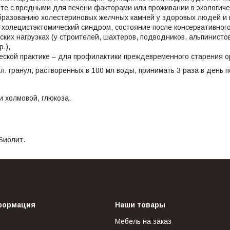
те с вредными для печени факторами или проживании в экологиче
бразованию холестериновых желчных камней у здоровых людей и в
тхолецистэктомический синдром, состояние после консервативного
ких нагрузках (у строителей, шахтеров, подводников, альпинисто
.),
ческой практике – для профилактики преждевременного старения о
.л. гранул, растворенных в 100 мл воды, принимать 3 раза в день 
и холмовой, глюкоза.
Биолит.
формация
Наши товары
Мебель на заказ