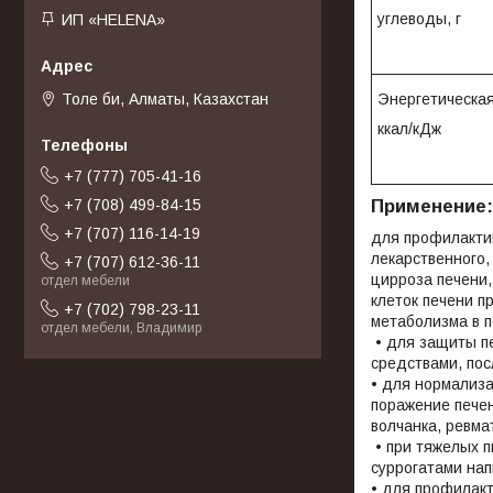
углеводы, г
ИП «HELENA»
Толе би, Алматы, Казахстан
Энергетическая
ккал/кДж
+7 (777) 705-41-16
+7 (708) 499-84-15
Применение
:
+7 (707) 116-14-19
для профилактик
лекарственного,
+7 (707) 612-36-11
цирроза печени,
отдел мебели
клеток печени п
+7 (702) 798-23-11
метаболизма в п
отдел мебели, Владимир
• для защиты пе
средствами, пос
• для нормализа
поражение печен
волчанка, ревма
• при тяжелых п
суррогатами нап
• для профилак