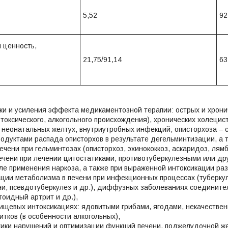
5,52
92
 ценность,
21,75/91,14
63
и и усиления эффекта медикаментозной терапии: острых и хрони
 токсического, алкогольного происхождения), хронических холецис
 неонатальных желтух, внутриутробных инфекций; описторхоза – 
родуктами распада описторхов в результате дегельминтизации, а
ечени при гельминтозах (описторхоз, эхинококкоз, аскаридоз, лямб
чени при лечении цитостатиками, противотуберкулезными или др
ле применения наркоза, а также при выраженной интоксикации раз
ции метаболизма в печени при инфекционных процессах (туберку
и, псевдотуберкулез и др.), диффузных заболеваниях соединител
тоидный артрит и др.),
ищевых интоксикациях: ядовитыми грибами, ягодами, некачестве
итков (в особенности алкогольных),
тики нарушений и оптимизации функций печени, поджелудочной же