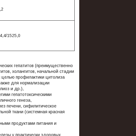
,2
4,4/1525,0
ческих гепатитов (преимущественно
титов, холангитов, начальной стадии
с целью профилактики цитолиза
 также для нормализации
лиоз и др.),
угими гепатотоксическими
личного генеза,
лез печени, сифилитическое
ьной ткани (системная красная
нными продуктами питания и
лезы у практически здоровых