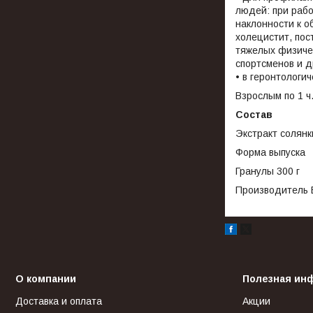
людей: при рабо
наклонности к о
холецистит, пос
тяжелых физичес
спортсменов и др
• в геронтологи
Взрослым по 1 ч
Состав
Экстракт солянк
Форма выпуска
Гранулы 300 г
Производитель 
О компании
Полезная ин
Доставка и оплата
Акции