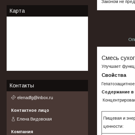
Законом не пред
Карта
Оп
Смесь сухог
Улучшает функц
Свойства
Гепатозащитное
Контакты
Содержание в 
elenadfg@inbox.ru
Концентрирован
Пищевая и энер
Елена Видовская
ценности: