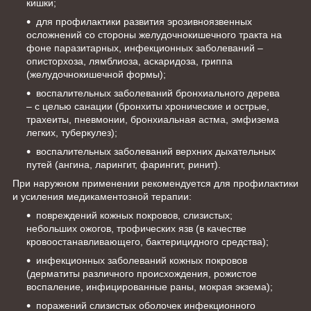
кишки;
для профилактики развития эрозивно­язвенных
осложнений со стороны желудочно­кишечного тракта на
фоне паразитарных, инфекционных заболеваний –
описторхоза, лямблиоза, аскаридоза, гриппа
(желудочно­кишечной формы);
воспалительных заболеваний бронхиального дерева
– с целью санации (бронхиты хронические и острые,
трахеиты, пневмонии, бронхиальная астма, эмфизема
легких, туберкулез);
воспалительных заболеваний верхних дыхательных
путей (ангина, ларингит, фарингит, ринит).
При наружном применении рекомендуется для профилактики
и усиления медикаментозной терапии:
повреждений кожных покровов, слизистых;
небольших ожогов, трофических язв (в качестве
кровоостанавливающего, бактерицидного средства);
инфекционных заболеваний кожных покровов
(дерматиты различного происхождения, рожистое
воспаление, инфицированные раны, мокрая экзема);
поражений слизистых оболочек инфекционного