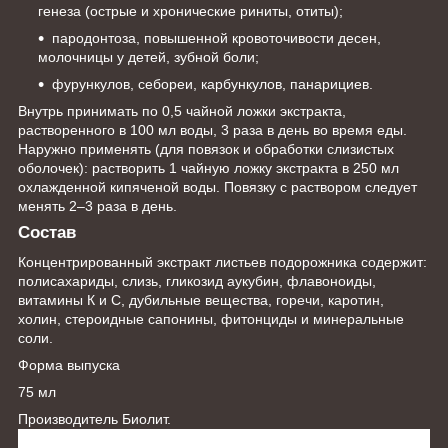
генеза (острые и хронические риниты, отиты);
пародонтоза, повышенной кровоточивости десен,
молочницы у детей, зубной боли;
фурункулов, себореи, карбункулов, панарициев.
Внутрь принимать по 0,5 чайной ложки экстракта,
растворенного в 100 мл воды, 3 раза в день во время еды.
Наружно применять (для повязок и обработки слизистых
оболочек): растворить 1 чайную ложку экстракта в 250 мл
охлажденной кипяченой воды. Повязку с раствором следует
менять 2–3 раза в день.
Состав
Концентрированный экстракт листьев подорожника содержит:
полисахариды, слизь, гликозид аукубин, флавоноиды,
витамины К и С, дубильные вещества, горечи, каротин,
холин, стероидные сапонины, фитонциды и минеральные
соли.
Форма выпуска
75 мл
Производитель Биолит.