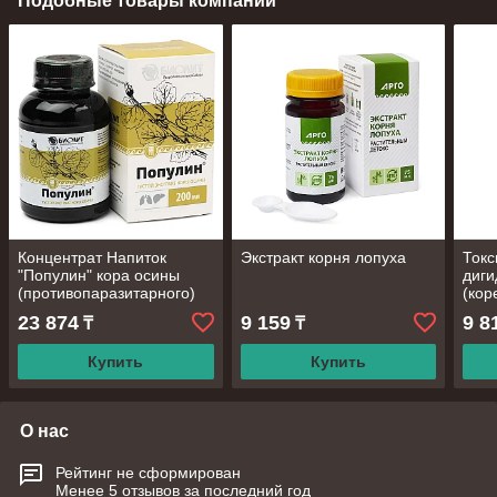
Подобные товары компании
Концентрат Напиток
Экстракт корня лопуха
Токс
"Популин" кора осины
диги
(противопаразитарного)
(кор
200мл
23 874
9 159
9 8
₸
₸
Купить
Купить
О нас
Рейтинг не сформирован
Менее 5 отзывов за последний год