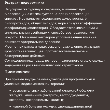
Экстракт подорожника
Регулирует желудочную секрецию, а именно: при
гипосекреции активизирует ее, а при гиперсекреции –
снижает. Нормализует содержание холестерина, b-
липопротеидов, общих липидов; нормализует коэффициент
фосфолипиды/холестерин. Обладает отхаркивающими и
мягчительными свойствами, способствует разжижению
мокроты. Оказывает некоторое успокаивающее влияние,
понижает артериальное давление.
Местно при ранах и язвах ускоряет заживление, оказывает
кровоостанавливающее, противовоспалительное и
бактерицидное действие.
Сок подорожника подавляет рост патогенного стафилококка и
задерживает рост гемолитического стрептококка.
Применение
При приеме внутрь рекомендуется для профилактики и
усиления медикаментозной терапии:
воспалительных заболеваний слизистой оболочки
желудка, кишечника (гастриты, гастродуодениты,
энтериты, энтероколиты, колиты);
язвенной болезни желудка, двенадцатиперстной