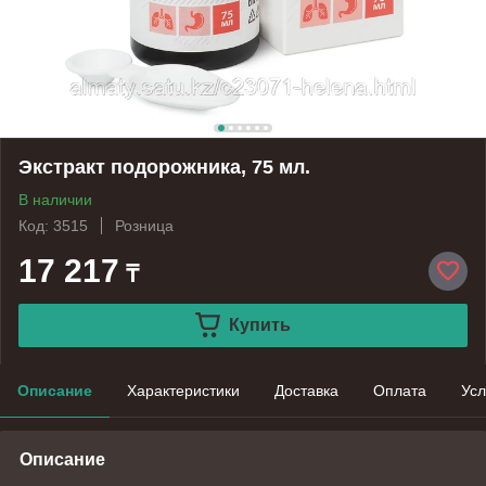
Экстракт подорожника, 75 мл.
В наличии
Код: 3515
Розница
17 217
₸
Купить
Описание
Характеристики
Доставка
Оплата
Усл
Описание