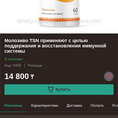
Молозиво TSN применяют с целью
поддержания и восстановления иммунной
системы
В наличии
Код: 0455
Розница
14 800
₸
Купить
Описание
Характеристики
Доставка
Оплата
Усл