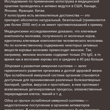
Исследования по применению колострума в медицинской
практике проводились и активно ведутся в США, Канаде,
Японии, Франции, Китае.
У колострума есть великолепные достоинства — это
препарат абсолютно натуральный, безопасный (применяется
уже более 2000 лет) и не имеет противопоказаний к приему.
Медицинскими исследованиями доказано, что ключевые
компоненты молозива, полученного от молочных коров,
идентичны ключевым компонентам человеческого молозива.
Но по количественному содержанию некоторых активных
веществ коровье молозиво превосходит женское. Так,
например, женское молозиво содержит только 2% IgG, в то
время как в молозиве коровы его в среднем в 40 раз больше.
Здоровая и развитая иммунная система
— залог
гармоничного развития организма и долгой здоровой жизни.
При ослабленной иммунной системе организм становится
доступным для проникновения различных болезнетворных
бактерий, грибов, вирусов и простейших, в нем протекают
всевозможные дегенеративные процессы, злокачественные
перерождения клеток, тканей и т. д.
Одна из причин ослабления иммунной-системы
—
недостаточное поступление в организм активаторов
иммунитета. В клинических экспериментах было показано,