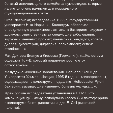
богатый источник целого семейства нуклеотидов, которые
являются очень важными для нормального
функционирования клеток.
Огра, Лесонски; исследование 1983 г., государственный
университет Нью-Йорка: «…Колострум обеспечил
определенную реактивность антител к бактериям, вирусам и
дрожжам, ответственным за следующие заболевания:
вирусный менингит, бронхит, пневмония, кандидоз, холера,
диарея, дизентерия, дифтерия, полиомиелит, сепсис,
столбняк …».
Рак. Доктора Джанус и Лизовски (Германия): «…Колострум
содержит TgF-B, который подавляет рост клеток
остеосаркомы… «.
Желудочно-кишечные заболевания. Нернелл, Оли и др.
Университет Ульмея, Швеция, 1995-й год: «…гликопротеины,
содержащиеся в колоструме, подавляют Helicobacter Pylori —
бактерии, вызывающие язвенную болезнь желудка… «.
Французские исследователи установили в 1992 г., что
комбинация IgG- иммуноглобулина класса G и лактоферрина
в колоструме бакте-риостатична для Е. Coli (кишечной
палочки).