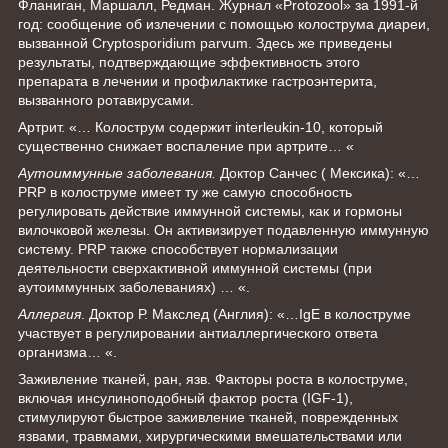
Фланиган, Маршалл, Редман. Журнал «Protozool» за 1991-й
год: сообщение об излечении с помощью колострума диареи,
вызванной Cryptosporidium parvum. Здесь же приведены
результаты, подтверждающие эффективность этого
препарата в лечении и профилактике гастроэнтерита,
вызванного ротавирусами.
Артрит. «… Колострум содержит interleukin-10, который
существенно снижает воспаление при артрите… «
Аутоиммунные заболевания.
Доктор Санчес ( Мексика): «…
PRP в колоструме имеет ту же самую способность
регулировать действие иммунной системы, как и гормоны
вилочковой железы. Он активизирует подавленную иммунную
систему. PRP также способствует нормализации
деятельности сверхактивной иммунной системы (при
аутоиммунных заболеваниях) … «.
Аллергия
. Доктор Р. Макслед (Англия): «…IgE в колоструме
участвует в регулировании антиаллергического ответа
организма… «.
Заживление тканей, ран, язв. Факторы роста в колоструме,
включая инсулиноподобный фактор роста (IGF-1),
стимулируют быстрое заживление тканей, поврежденных
язвами, травмами, хирургическими вмешательствами или