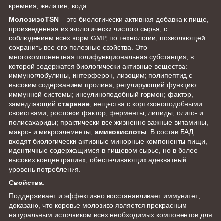
кремния, желатин, вода.
MoлозивоTSN
– это биологически активная добавка к пище,
произведенная из экологически чистого сырья, с
соблюдением всех норм GMP, по технологии, позволяющей
сохранить все его полезные свойства. Это
многокомпонентная полифункциональная субстанция, в
которой содержатся биологически активные вещества:
иммуноглобулины, интерферон, лизоцим; полипептид с
высоким содержанием пролина, регулирующий функцию
иммунной системы; инсулиноподобный гормон; фактор,
замедляющий
старение
; вещества с кортизоноподобными
свойствами; ростовой фактор; ферменты, липиды, олиго- и
полисахариды; практически все жизненно важные витамины,
макро- и микроэлементы,
аминокислоты
. В состав БАД
входят биологически активные минорные компоненты пищи,
идентичные содержащимся в пищевом сырье, но в более
высоких концентрациях, обеспечивающих адекватный
уровень потребления.
Свойства
.
Поддерживает и эффективно восстанавливает иммунитет;
доказано, что коровье молозиво является прекрасным
натуральным источником всех необходимых компонентов для