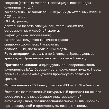
веществ (тяжелые металлы, пестициды, инсектициды,
фунгициды ит. д. );
воспалительных заболеваний верхних дыхательных путей и
ЛОР-органов;
ОРВИ, гриппа;
длительно не заживающих ран, трофических язв,
остеомиелита, микробной экземы;
инфекционных заболеваний;
патологии желудочно-кишечного тракта;
синдрома хронической усталости;
ослабленным, часто болеющим людям.
Рекомендации
: взрослым по 1 капсуле 3раза в день во
время еды. Продолжительность приема – 1 месяц.
Противопоказания
: индивидуальная непереносимость
компонентов БАД, беременность, кормление грудью. Перед
применением рекомендуется проконсультироваться с
врачом.
Форма выпуска:
60 капсул массой 490 мг ± 5% в баночке.
Этот высокоэффективный натуральный препарат на основе
коровьего молозива обладает ярко выраженной
антиоксидантной, противовоспалительной, антимикробной,
противовирусной и противоопухолевой активностью.