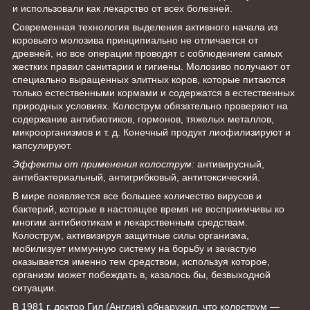
и использовали как лекарство от всех болезней.
Современная технология выделения активного начала из
коровьего молозива принципиально не отличается от
древней, но все операции проводят с соблюдением самых
жестких правил санитарии и гигиены. Молозиво получают от
специально выращенных элитных коров, которые питаются
только естественными кормами и содержатся в естественных
природных условиях. Колострум обязательно проверяют на
содержание антибиотиков, гормонов, тяжелых металлов,
микроорганизмов и т. д. Конечный продукт лиофилизируют и
капсулируют.
Эффекты от применения колострум:
антивирусный,
антибактериальный, антигрибковый, антитоксический.
В мире появляется все большее количество вирусов и
бактерий, которые в настоящее время не восприимчивы ко
многим антибиотикам и лекарственным средствам.
Колострум, активизируя защитные силы организма,
мобилизует иммунную систему на борьбу и зачастую
оказывается именно тем средством, используя которое,
организм может побеждать в, казалось бы, безвыходной
ситуации.
В 1981 г. доктор Гил (Англия) обнаружил, что колострум —