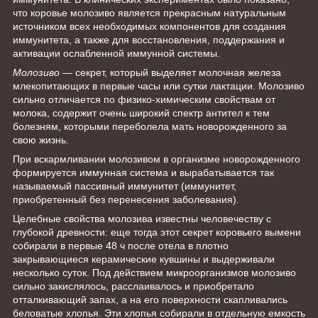
что коровье молозиво является прекрасным натуральным
источником всех необходимых компонентов для создания
иммунитета, а также для восстановления, поддержания и
активации ослабленной иммунной системы.
Молозиво
— секрет, который выделяет молочная железа
млекопитающих в первые часы или сутки лактации. Молозиво
сильно отличается по физико-химическим свойствам от
молока, содержит очень широкий спектр антител к тем
болезням, которыми переболела мать новорожденного за
свою жизнь.
При вскармливании молозивом в организме новорожденного
формируется иммунная система и вырабатывается так
называемый пассивный иммунитет (иммунитет,
приобретенный без перенесения заболевания).
Целебные свойства молозива известны человечеству с
глубокой древности: еще тогда этот секрет коровьего вымени
собирали в первые 48 ч после отела в плотно
закрывающиеся керамические кувшины и выдерживали
несколько суток. Под действием микроорганизмов молозиво
сильно закислялось, расслаивалось и приобретало
отталкивающий запах, а на его поверхности скапливались
беловатые хлопья. Эти хлопья собирали в отдельную емкость