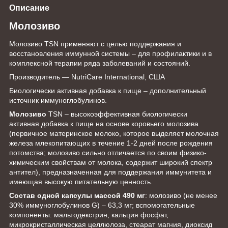
Описание
Молозиво
Молозиво TSN применяют с целью поддержания и
восстановления иммунной системы – для профилактики и в
комплексной терапии ряда заболеваний и состояний.
Производитель — NutriCare International, США
Биологически активная добавка к пище – дополнительный
источник иммуноглобулинов.
Молозиво
TSN – высокоэффективная биологически
активная добавка к пище на основе коровьего молозива
(первичное материнское молоко, которое выделяет молочная
железа млекопитающих в течение 1-2 дней после рождения
потомства; молозиво сильно отличается по своим физико-
химическим свойствам от молока, содержит широкий спектр
антител), предназначенная для поддержания иммунитета и
имеющая высокую питательную ценность.
Состав одной капсулы массой 490 мг
: молозиво (не менее
30% иммуноглобулинов G) – 63,3 мг; вспомогательные
компоненты: мальтодекстрин, кальция фосфат,
микрокристаллическая целлюлоза, стеарат магния, диоксид