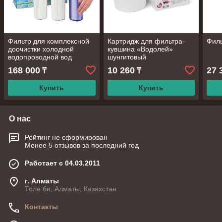
Фильтр для комплексной
Картридж для фильтра-
Фил
доочистки холодной
кувшина «Водолей»
водопроводной вод
шунгитовый
«Водолей-БКП» под мойку
168 000
10 260
27 
₸
₸
Купить
Купить
О нас
Рейтинг не сформирован
Менее 5 отзывов за последний год
Работает с 04.03.2011
г. Алматы
Толе би, Алматы, Казахстан
Контакты