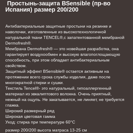
Простынь-защита BSensible (пр-во
Испания) размер 200/200
Антибактериальные защитные простыни на резинке и
наволочки, изготовленные из высокотехнологичной
натуральной ткани TENCEL®,с запатентованной мембраной
Dermofresh®.
Мембрана Dermofresh® — это новейшая разработка, она
гарантирует воздухообмен и высокую влагопоглощающую
способность, при этом обладает антибактериальным
свойством.
Защитный эффект BSensible® остается активным на
протяжении всего срока службы изделия, даже после
многократной стирки и сушки.
Текстиль Tencel®- это натуральный, гипоаллергенный
материал из эвкалиптового волокна. Очень приятный,
нежный на ощупь. Не закатывается, не линяет, не требуется
глажка.
Широкий размерный ряд
Широкая цветовая гамма
Уход: стирка при температуре 60°С
размер 200/200 высота матраса 13-25 см