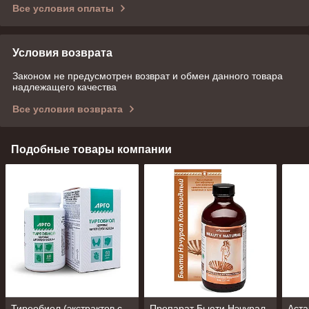
Все условия оплаты
Условия возврата
Законом не предусмотрен возврат и обмен данного товара
надлежащего качества
Все условия возврата
Подобные товары компании
Тиреобиол (экстрактов с
Препарат Бьюти Нэчурал
Аста