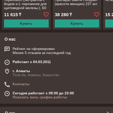
йодом и L-тирозином для
(красота женщин) 237 мл
щитовидной железы.), 60
капсул.
11 615
38 280
15 
₸
₸
Купить
Купить
О нас
Рейтинг не сформирован
Менее 5 отзывов за последний год
Работает с 04.03.2011
г. Алматы
Толе би, Алматы, Казахстан
Контакты
Сегодня работает с 09:00 до 23:00
Показать весь график работы
О нас