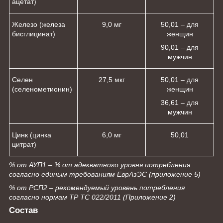
ацетат)
Железо (железа
9,0 мг
50,0
1
– для
бисглицинат)
женщин
90,0
1
– для
мужчин
Селен
27,5 мкг
50,0
1
– для
(селенометионин)
женщин
36,6
1
– для
мужчин
Цинк (цинка
6,0 мг
50,0
1
цитрат)
% от АУП1 – % от адекватного уровня потребления
согласно единым требованиям ЕврАзЭС (приложение 5)
% от РСП2 – рекомендуемый уровень потребления
согласно нормам ТР ТС 022/2011 (Приложение 2)
Состав