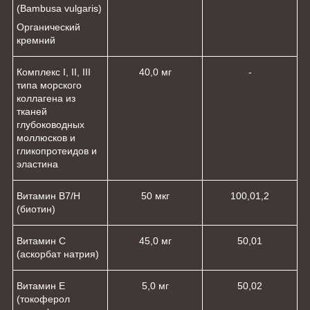
(Bambusa vulgaris)
Органический
кремний
Комплекс I, II, III
40,0 мг
-
типа морского
коллагена из
тканей
глубоководных
моллюсков и
гликопротеидов и
эластина
Витамин В7/Н
50 мкг
100,0
1,2
(биотин)
Витамин С
45,0 мг
50,0
1
(аскорбат натрия)
Витамин Е
5,0 мг
50,0
2
(токоферол