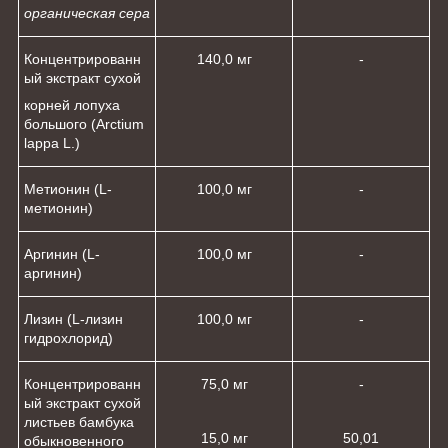
органическая сера
Концентрированн
140,0 мг
-
ый экстракт сухой
корней лопуха
большого (Arctium
lappa L.)
Метионин (L-
100,0 мг
-
метионин)
Аргинин (L-
100,0 мг
-
аргинин)
Лизин (L-лизин
100,0 мг
-
гидрохлорид)
Концентрированн
75,0 мг
-
ый экстракт сухой
листьев бамбука
15,0 мг
50,0
1
обыкновенного