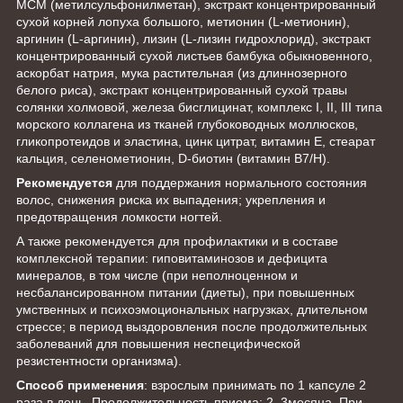
МСМ (метилсульфонилметан), экстракт концентрированный
сухой корней лопуха большого, метионин (L-метионин),
аргинин (L-аргинин), лизин (L-лизин гидрохлорид), экстракт
концентрированный сухой листьев бамбука обыкновенного,
аскорбат натрия, мука растительная (из длиннозерного
белого риса), экстракт концентрированный сухой травы
солянки холмовой, железа бисглицинат, комплекс I, II, III типа
морского коллагена из тканей глубоководных моллюсков,
гликопротеидов и эластина, цинк цитрат, витамин Е, стеарат
кальция, селенометионин, D-биотин (витамин В7/Н).
Рекомендуется
для поддержания нормального состояния
волос, снижения риска их выпадения; укрепления и
предотвращения ломкости ногтей.
А также рекомендуется для профилактики и в составе
комплексной терапии: гиповитаминозов и дефицита
минералов, в том числе (при неполноценном и
несбалансированном питании (диеты), при повышенных
умственных и психоэмоциональных нагрузках, длительном
стрессе; в период выздоровления после продолжительных
заболеваний для повышения неспецифической
резистентности организма).
Способ применения
: взрослым принимать по 1 капсуле 2
раза в день. Продолжительность приема: 2–3месяца. При