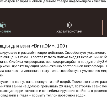
усмотрен возврат и обмен данного товара надлежащего качества
исание
Характеристики
ящая для ванн «ВитаЭМ», 100 г
ксирующее и расслабляющее действие. Способствует устранению 
с очищения кожи. В состав козьего молока входят незаменимые бе
мины. Симбиоз микроорганизмов, содержащийся в продукте «КуЭМ
р кожи, препятствующий размножению посторонней микрофлоры. М
ла смягчают и увлажняют кожу тела, способствуют улучшению ми
жи.
опустить в ванну, наполненную теплой водой. После окончания рас
нятия ванны не должно превышать 20 минут, повторять сеанс мож
жающие, ирритативные и сенсибилизирующие свойства в рекоме
опадании в глаза – промыть теплой проточной водой.