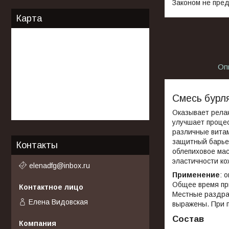
Законом не пред
Карта
Оп
Смесь бурл
Оказывает рела
улучшает процес
различные вита
защитный барье
Контакты
облепиховое мас
эластичности ко
elenadfg@inbox.ru
Применение
: 
Общее время при
Местные раздра
Елена Видовская
выражены. При п
Состав