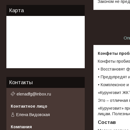
Законом не пред
Карта
Оп
Конфеты проби
Конфеты пробио
• Восстановят ф
• Предупредят 
Контакты
• Комплексное и
«Курунговит ЖК
elenadfg@inbox.ru
Это – отличная 
«Курунговит» пр
лицам. Полезные
Елена Видовская
Состав