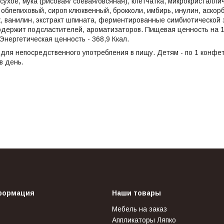
сухое, мука (рисовая/ соевая/овсяная), клетчатка, микрокристалли
 облепиховый, сироп клюквенный, брокколи, имбирь, инулин, аскор
, ванилин, экстракт шпината, ферментированные симбиотической 
держит подсластителей, ароматизаторов. Пищевая ценность на 100 г
 Энергетическая ценность - 368,9 Ккал.
ля непосредственного употребления в пищу. Детям - по 1 конфете
в день.
формация
Наши товары
Мебель на заказ
Аппликаторы Ляпко