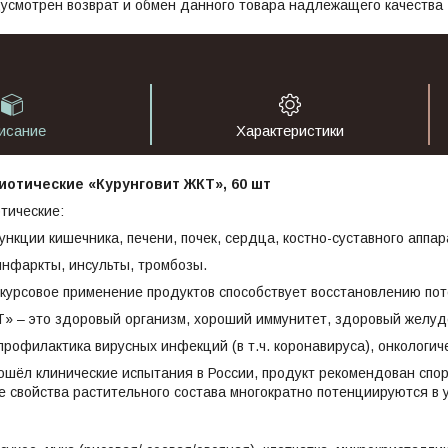
усмотрен возврат и обмен данного товара надлежащего качества
исание
Характеристики
отические «Курунговит ЖКТ», 60 шт
тические:
ункции кишечника, печени, почек, сердца, костно-суставного аппа
инфаркты, инсульты, тромбозы.
 курсовое применение продуктов способствует восстановлению по
Т» – это здоровый организм, хороший иммунитет, здоровый желуд
профилактика вирусных инфекций (в т.ч. коронавируса), онкологи
ошёл клинические испытания в России, продукт рекомендован спо
 свойства растительного состава многократно потенциируются в 