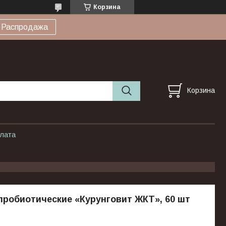
Корзина
Распродажа
Корзина
плата
робиотические «Курунговит ЖКТ», 60 шт