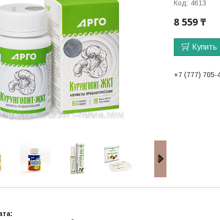
Код:
4613
8 559 ₸
Купить
+7 (777) 705-