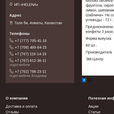
Молоко овсяное 
ИП «HELENA»
фруктоза, сироп
лимон, шиповник
Шаблина». Не со
углеводы - 72 г.
Толе би, Алматы, Казахстан
Предназначены д
конфеты 3 раза 
Форма выпуска
+7 (777) 705-41-16
60 шт.
+7 (708) 499-84-15
Производитель
+7 (707) 116-14-19
ЭМ-Центр
+7 (707) 612-36-11
отдел мебели
+7 (702) 798-23-11
отдел мебели, Владимир
О компании
Полезная ин
Доставка и оплата
Акции
Отзывы
Статьи