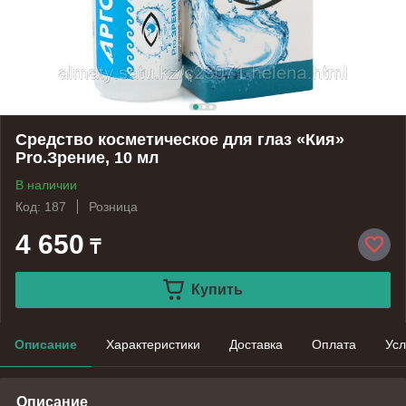
Средство косметическое для глаз «Кия»
Pro.Зрение, 10 мл
В наличии
Код: 187
Розница
4 650
₸
Купить
Описание
Характеристики
Доставка
Оплата
Усл
Описание