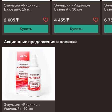
Эмульсия «Рициниол
Эмульсия «Рициниол
Эму
Базовый», 15 мл
Базовый», 30 мл
Базо
2 605
4 455
6 7
₸
₸
Купить
Купить
Акционные предложения и новинки
Эмульсия «Рициниол
Активный», 60 мл