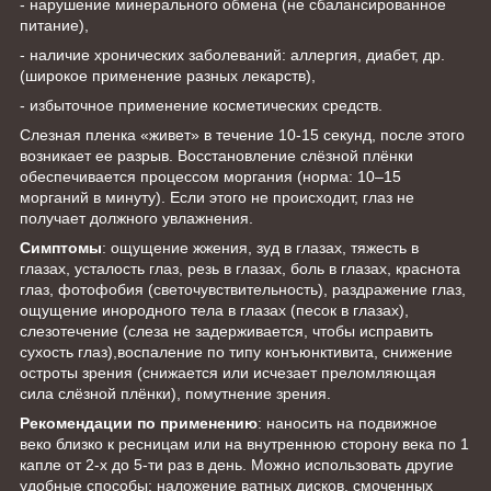
- нарушение минерального обмена (не сбалансированное
питание),
- наличие хронических заболеваний: аллергия, диабет, др.
(широкое применение разных лекарств),
- избыточное применение косметических средств.
Слезная пленка «живет» в течение 10-15 секунд, после этого
возникает ее разрыв. Восстановление слёзной плёнки
обеспечивается процессом моргания (норма: 10–15
морганий в минуту). Если этого не происходит, глаз не
получает должного увлажнения.
Симптомы
: ощущение жжения, зуд в глазах, тяжесть в
глазах, усталость глаз, резь в глазах, боль в глазах, краснота
глаз, фотофобия (светочувствительность), раздражение глаз,
ощущение инородного тела в глазах (песок в глазах),
слезотечение (слеза не задерживается, чтобы исправить
сухость глаз),воспаление по типу конъюнктивита, снижение
остроты зрения (снижается или исчезает преломляющая
сила слёзной плёнки), помутнение зрения.
Рекомендации по применению
: наносить на подвижное
веко близко к ресницам или на внутреннюю сторону века по 1
капле от 2-х до 5-ти раз в день. Можно использовать другие
удобные способы: наложение ватных дисков, смоченных