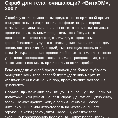
Скраб для тела очищающий «ВитаЭМ»,
300 г
Скрабирующие компоненты придают коже приятный аромат,
очищают кожу от загрязнений, эффективно растворяют
сальные частицы, выравнивают поверхность кожи, помогают
проникать питательным веществам, освобождают от
ороговевшего слоя клеток; стимулируют процессы
кровообращения; улучшают насыщение тканей кислородом,
подавляют развитие бактерий, вызывающих воспаление
кожи. Натуральное касторовое и облепиховое масла хорошо
увлажняют поверхность кожи, снимают раздражение, которое
часто может возникать при использовании скрабов.
Рекомендации
: скраб предназначен для более глубокого
очищения кожи тела, способствует удалению мертвых
частичек кожи и очищению пор, профилактике появления
целлюлита.
Способ применения
: принять душ или ванну. Специальной
лопаточкой или руками нанести скраб. Двигаться нужно снизу
вверх. Помассировать кожу с легким нажимом. Более
интенсивный нажим использовать на местах сильного
огрубения кожи (локти, пятки, колени), участках тела,
склонных к образованию целлюлита (живот, бедра, ягодицы).