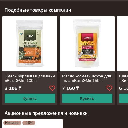
Подобные товары компании
Смесь бурлящая для ванн
Масло косметическое для
Шам
«ВитаЭМ», 100 г
тела «ВитаЭМ»,150 г
«Вит
3 105
7 160
6 1
₸
₸
Купить
Купить
Акционные предложения и новинки
Новинка
–10%