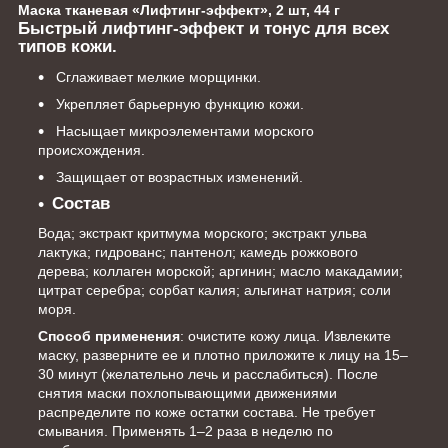
Маска тканевая «Лифтинг-эффект», 2 шт, 44 г
Быстрый лифтинг-эффект и тонус для всех
типов кожи.
Сглаживает мелкие морщинки.
Укрепляет барьерную функцию кожи.
Насыщает микроэлементами морского
происхождения.
Защищает от возрастных изменений.
Состав
Вода; экстракт критмума морского; экстракт ульва
лактука; гидрованс; пантенол; камедь рожкового
дерева; коллаген морской; аргинин; масло макадамии;
цитрат серебра; сорбат калия; альгинат натрия; соли
моря.
Способ применения
: очистите кожу лица. Извлеките
маску, разверните ее и плотно приложите к лицу на 15–
30 минут (желательно лечь и расслабиться). После
снятия маски похлопывающими движениями
распределите по коже остатки состава. Не требует
смывания. Применять 1–2 раза в неделю по