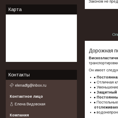
Законом не пред
Карта
Оп
Дорожная 
Вискоэластич
транспортировки
Он имеет следу
Контакты
Постоянна
Отличная к
elenadfg@inbox.ru
Уменьшени
Защитный 
Постоянн
Постельные
Елена Видовская
отслеживае
водонепро