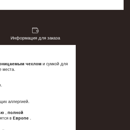
Информация для заказа
оницаемым чехлом
и сумкой для
е места.
.
щих аллергией.
ью
,
полной
ятся в
Европе
.