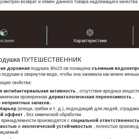
усмотрен возврат и обмен данного товара надлежащего качества
исание
Характеристики
подушка ПУТЕШЕСТВЕННИК
ная
дорожная
подушка 40х23 см оснащена
съемным водонепр
 подушки в свернутом виде, чтобы она занимала как можно меньш
ющие свойства:
я антибактериальная активность
, отсутствие вредных веществ
линически проверенная
дерматологическая переносимость .
е
неприятных запахов.
барьер
(клещи, грибки и т. д.), подходящий для людей, страдаю
ый эффект
, без химической обработки.
 принадлежности производятся с
социальной ответственност
мостью
и
экологической устойчивостью
, полностью производ
ницаемый