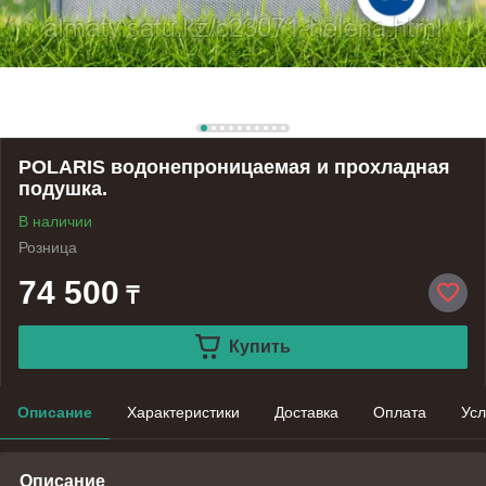
POLARIS водонепроницаемая и прохладная
подушка.
В наличии
Розница
74 500
₸
Купить
Описание
Характеристики
Доставка
Оплата
Усл
Описание