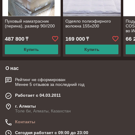
Пуховый наматрасник
Одеяло полиэфирного
Под
(перина), размер 90//200
волокна 155х200
COSM
во И
крас
487 800
169 000
66 
₸
₸
Купить
Купить
О нас
Рейтинг не сформирован
Менее 5 отзывов за последний год
Работает с 04.03.2011
г. Алматы
Толе би, Алматы, Казахстан
Контакты
Сегодня работает с 09:00 до 23:00