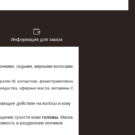
Информация для заказа
 тонкими, седыми, жирными волосами;
ератин W, аллантоин, фенилтриметикон,
 вещества, эфирные масла; витамины С
вающее действие на волосы и кожу
ущение сухости кожи
головы
. Маска
омкость и раздвоение кончиков