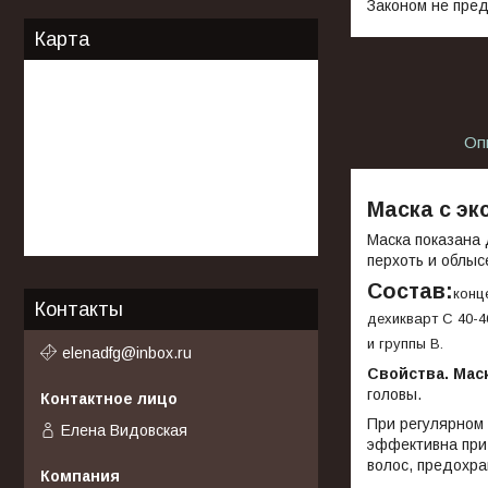
Законом не пред
Карта
Оп
Маска с эк
Маска показана 
перхоть и облыс
Состав:
конц
Контакты
дехикварт С 40-4
и группы В.
elenadfg@inbox.ru
Свойства. Мас
головы.
При регулярном
Елена Видовская
эффективна при
волос, предохра