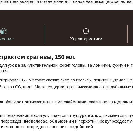
усмотрен возврат и обмен данного товара надлежащего качества
исание
Характеристики
страктом крапивы, 150 мл.
для ухода за чувствительной кожей головы, за ломкими, сухими и
ение.
ентрированный экстракт свежих листьев крапивы, лецитин, нутрилан к
6, катон CG, вода. Маска содержит органические кислоты, дубильные
ка
обладает антиоксидантными свойствами, оказывает оздоравли
 использовании маски улучшается структура
волос
, снимается ощ
 поврежденных волосах,
облысении
и перхоти. Предупреждает л
няет волосы от вредных внешних воздействий.