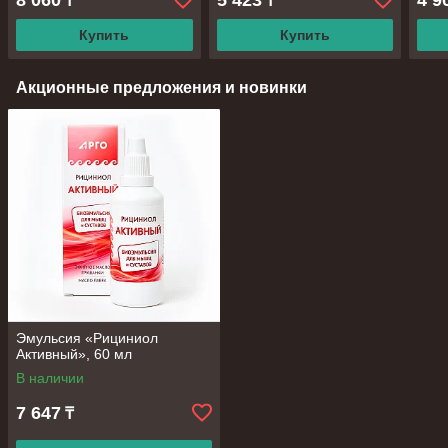
8 060
5 423
4 9
₸
₸
Купить
Купить
Акционные предложения и новинки
Эмульсия «Рициниол
Активный», 60 мл
В наличии
7 647
₸