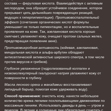
состава — феруловая кислота. Взаимодействуя с активным
кислородом, она образует устойчивое соединение, которое
прерывает цепь дальнейших повреждающих реакций,
ведущих к гиперпигментации).
Противовоспалительный
эффект
(сочетание органических кислот формулы
уменьшает не только пигментацию, но и воспалительные
проявления на коже. Так, азелаиновая кислота хорошо
смягчает, увлажняет кожу, очищает протоки сальных желез,
предотвращая появление акне).
Противомикробная активность
(койевая, азелаиновая,
миндальная кислота и альфа-арбутин обладают
антисептической активностью широкого спектра, в том числе
против вирусов и грибков).
Глубокое увлажнение
(гидролизованный коллаген и
низкомолекулярный гиалуронат натрия увлажняют кожу от
поверхности в глубину.
Масла лесного ореха и макадамии
восстанавливают
липидный барьер, помогая коже удерживать воду).
Способ применения:
очистить кожу, нанести небольшое
количество крема легкими похлопывающими движениями по
массажным линиям. Использовать дважды в день — утром и
вечером. В летние и солнечные дни обязательно сочетать с