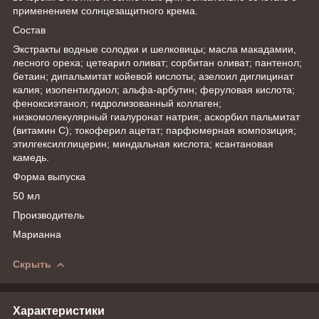
применением солнцезащитного крема.
Состав
Экстракты водные солодки и шелковицы; масла макадамии,
лесного ореха; цетеарил оливат; сорбитан оливат; пантенол;
бетаин; дипальмитат койевой кислоты; азелоил диглицинат
калия; изопентилдиол; альфа-арбутин; феруловая кислота;
феноксиэтанол; гидролизованный коллаген;
низкомолекулярный гиалуронат натрия; аскорбил пальмитат
(витамин С); токоферил ацетат; парфюмерная композиция;
этилгексилглицерин; миндальная кислота; ксантановая
камедь.
Форма выпуска
50 мл
Производитель
Марианна
Скрыть
Характеристики