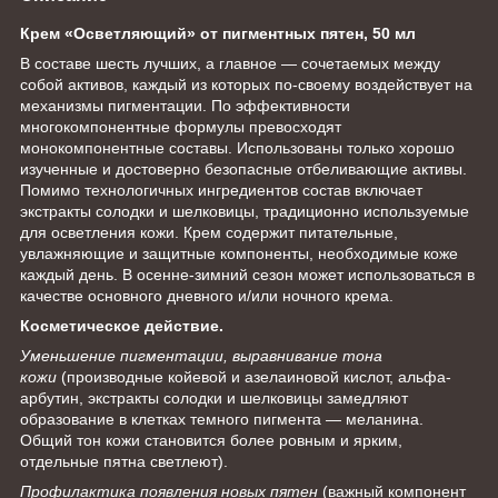
Крем «Осветляющий» от пигментных пятен, 50 мл
В составе шесть лучших, а главное — сочетаемых между
собой активов, каждый из которых по-своему воздействует на
механизмы пигментации. По эффективности
многокомпонентные формулы превосходят
монокомпонентные составы. Использованы только хорошо
изученные и достоверно безопасные отбеливающие активы.
Помимо технологичных ингредиентов состав включает
экстракты солодки и шелковицы, традиционно используемые
для осветления кожи. Крем содержит питательные,
увлажняющие и защитные компоненты, необходимые коже
каждый день. В осенне-зимний сезон может использоваться в
качестве основного дневного и/или ночного крема.
Косметическое действие.
Уменьшение пигментации, выравнивание тона
кожи
(производные койевой и азелаиновой кислот, альфа-
арбутин, экстракты солодки и шелковицы замедляют
образование в клетках темного пигмента — меланина.
Общий тон кожи становится более ровным и ярким,
отдельные пятна светлеют).
Профилактика появления новых пятен
(важный компонент