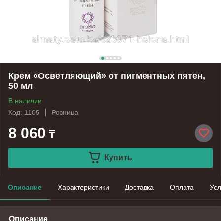
Крем «Осветляющий» от пигментных пятен,
50 мл
В наличии
Код: 1105
Розница
8 060
₸
Купить
Описание
Характеристики
Доставка
Оплата
Усл
Описание