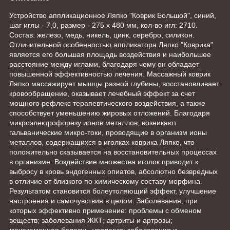
Устройство аппликационное Ляпко "Коврик Большой", синий,
шаг иглы - 7,0, размер - 275 х 480 мм, кол-во игл: 2710.
Состав: железо, медь, никель, цинк, серебро, силикон.
Отличительной особенностью аппликатора Ляпко "Коврика"
является его большая площадь воздействия и наибольшее
расстояние между иглами, благодаря чему он обладает
повышенной эффективностью лечения. Массажный коврик
Ляпко массажирует мышцы разной глубины, восстановливает
кровообращение, оказывает лечебный эффект за счет
мощного рефлекс терапевтического воздействия, а также
способствует уменьшению жировых отложений. Благодаря
микроэлектрофорезу ионов металлов, возникают
гальванические микро-токи, проводящие в организм ионы
металлов, содержащихся в иголках коврика Ляпко, что
положительно сказывается на восстановительных процессах
в организме. Воздействие множества иголок приводит к
выбросу в кровь эндогенных опиатов, абсолютно безвредных
в отличие от близкого по химическому составу морфина.
Результатом становится болеутоляющий эффект, улучшение
настроения и самочувствия в целом. Заболевания, при
которых эффективно применение: проблемы с обменом
веществ; заболевания ЖКТ; артриты и артрозы;
мочекаменная болезнь, урология; заболевания и