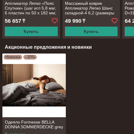
Аппликатор Ляпко «Пояс
Массажный коврик
Аппл
Спутник» (шаг игл 5,8 мм;
Аппликатор Ляпко Шанс
Рома
6 пластин по 50 х 182 мм;
складной-4 6,2 (размеры
D=3
4 пояса)
235х475)
56 657
49 990
64 
₸
₸
Купить
Купить
Акционные предложения и новинки
Новинка
–10%
Одеяло Formesse BELLA
DONNA SOMMERDECKE grey