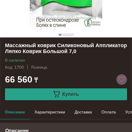
Массажный коврик Силиконовый Аппликатор
Ляпко Коврик Большой 7,0
В наличии
Код: 1700
Розница
66 560
₸
Купить
Описание
Характеристики
Доставка
Оплата
Усл
Описание