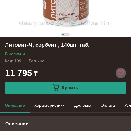
Литовит-Ч, сорбент , 140шт. таб.
В наличии
Код: 109
Розница
11 795
₸
Купить
Описание
Характеристики
Доставка
Оплата
Усл
Описание