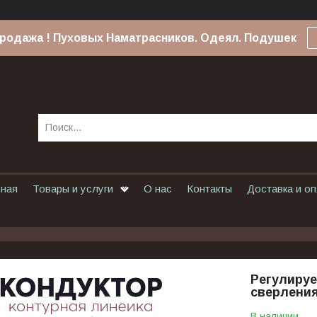
родажа ! Пуховых Наматрасников. Одеял. Подушек
вная
Товары и услуги
О нас
Контакты
Доставка и о
Регулиру
сверления
В наличии