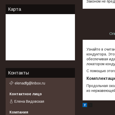
Законом не пред
Карта
Оп
Узнайте в счита
кондуктора. Это
обеспечивая иде
локатором конду
С помощью этого
Контакты
Комплектац
elenadfg@inbox.ru
Продольная ско
из нержавеющей 
Елена Видовская