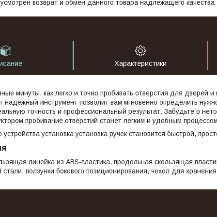
усмотрен возврат и обмен данного товара надлежащего качества
исание
Характеристики
нные минуты, как легко и точно пробивать отверстия для дверей 
т надежный инструмент позволит вам мгновенно определить нужн
альную точность и профессиональный результат. Забудьте о неточ
ктором пробивание отверстий станет легким и удобным процессо
 устройства установка установка ручек становится быстрой, прос
ия
льзящая линейка из ABS-пластика, продольная скользящая пласти
стали, ползунки бокового позиционирования, чехол для хранения