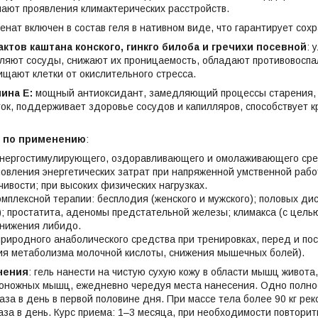
чают проявления климактерических расстройств.
енат включен в состав геля в нативном виде, что гарантирует сох
актов каштана конского, гинкго билоба и гречихи посевной
: 
пляют сосуды, снижают их проницаемость, обладают противовосп
щают клетки от окислительного стресса.
ина Е:
мощный антиоксидант, замедляющий процессы старения, у
ок, поддерживает здоровье сосудов и капилляров, способствует 
 по применению
:
 энергостимулирующего, оздоравливающего и омолаживающего ср
новления энергетических затрат при напряженной умственной раб
чивости; при высоких физических нагрузках.
омплексной терапии: бесплодия (женского и мужского); половых д
; простатита, аденомы предстательной железы; климакса (с цель
снижения либидо.
природного анаболического средства при тренировках, перед и по
ия метаболизма молочной кислоты, снижения мышечных болей).
нения
: гель нанести на чистую сухую кожу в области мышц живота,
роножных мышц, ежедневно чередуя места нанесения. Одно полное
аза в день в первой половине дня. При массе тела более 90 кг ре
аза в день. Курс приема: 1–3 месяца, при необходимости повторить