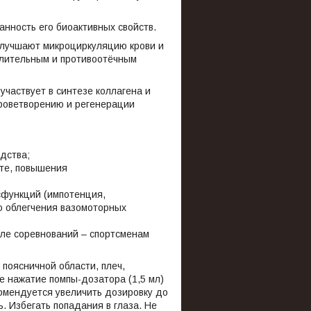
ранность его биоактивных свойств.
улучшают микроциркуляцию крови и
алительным и противоотёчным
частвует в синтезе коллагена и
кроветворению и регенерации
едства;
оте, повышения
исфункций (импотенция,
ю облегчения вазомоторных
сле соревнований – спортсменам
 поясничной области, плеч,
 нажатие помпы-дозатора (1,5 мл)
комендуется увеличить дозировку до
. Избегать попадания в глаза. Не