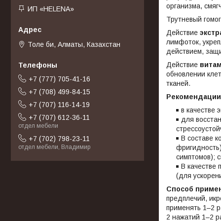
организма, смяг
ИП «HELENA»
Трутневый гомог
Действие
экстр
лимфоток, укре
Толе би, Алматы, Казахстан
действием, защи
Действие
витам
обновлении клет
+7 (777) 705-41-16
тканей.
+7 (708) 499-84-15
Рекомендации
+7 (707) 116-14-19
в качестве
+7 (707) 612-36-11
для восста
отдел мебели
стрессоустой
В составе к
+7 (702) 798-23-11
фригидность)
отдел мебели, Владимир
симптомов); 
В качестве 
(для ускорен
Способ приме
предплечий, ик
применять 1–2 р
2 нажатий 1–2 р