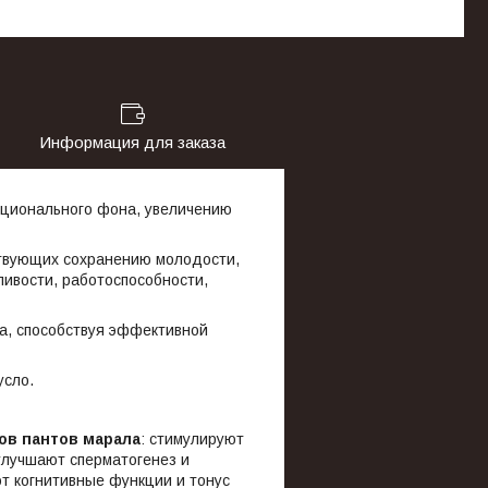
Информация для заказа
оционального фона, увеличению
бствующих сохранению молодости,
ивости, работоспособности,
а, способствуя эффективной
усло.
ов пантов марала
: стимулируют
улучшают сперматогенез и
 когнитивные функции и тонус