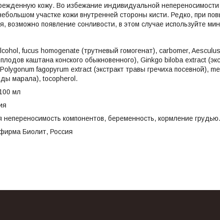
врежденную кожу. Во избежание индивидуальной непереносимости
небольшом участке кожи внутренней стороны кисти. Редко, при по
я, возможно появление сонливости, в этом случае используйте ми
alcohol, fucus homogenate (трутневый гомогенат), carbomer, Aesculu
т плодов каштана конского обыкновенного), Ginkgo biloba extract (эк
Polygonum fagopyrum extract (экстракт травы гречиха посевной), met
пиды марала), tocopherol.
100 мл
ия
 непереносимость компонентов, беременность, кормление грудью
фирма Биолит, Россия