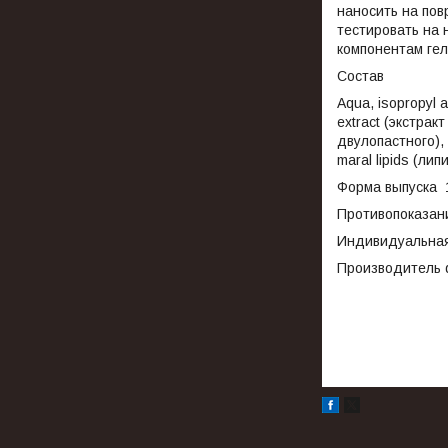
наносить на по
тестировать на 
компонентам гел
Состав
Аqua, isopropyl 
extract (экстрак
двулопастного), 
maral lipids (ли
Форма выпуска 
Противопоказан
Индивидуальная
Производитель 