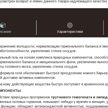
усмотрен возврат и обмен данного товара надлежащего качества
исание
Характеристики
охранению молодости, нормализации гормонального баланса и эм
аботоспособности, укреплению стенок сосудов.
никальный гель на основе комплекса природных компонентов, спосо
ормонального баланса и эмоционального фона, увеличению выносл
ы головного мозга, укреплению стенок сосудов.
формула геля обеспечивает быстрое преодоление кожного барьер
й доставке активных компонентов.
а кожу действующие вещества быстро поступают в кровеносное р
ОМПОНЕНТЫ
.
йствие природных прогормонов
трутневого гомогената и липид
твенных половых гормонов, повышают либидо у мужчин и женщин, 
 функцию, обладают антиоксидантной активностью, поддерживают