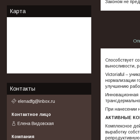
Законом не пред
Карта
Оп
Способствует с
выносливости, р
Victoriaful – у
нормализации г
улучшению работ
Контакты
Инновационная 
трансдермально
elenadfg@inbox.ru
При нанесении н
АКТИВНЫЕ К
Елена Видовская
Комплексное де
выработку собс
репродуктивную