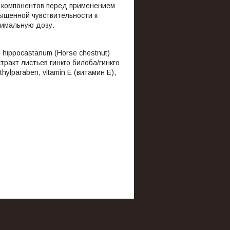
 компонентов перед применением
вышенной чувствительности к
нимальную дозу.
s hippocastanum (Horse chestnut)
стракт листьев гинкго билоба/гинкго
hylparaben, vitamin E (витамин Е),
.