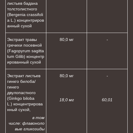
листьев бадана
толстолистного
(Bergenia crassifoli
a L.) концентриров
анный сухой
Экстракт травы
80,0 мг
-
гречихи посевной
(Fagopyrum sagitta
tum Gilib) концентр
ированный сухой
Экстракт листьев
80,0 мг
-
гинкго билоба/
гинкго
двулопастного
(Ginkgo biloba
18,0 мг
60,0
1
L.) концентрирова
нный сухой,
в том
числе:
флавоноло
вые гликозиды