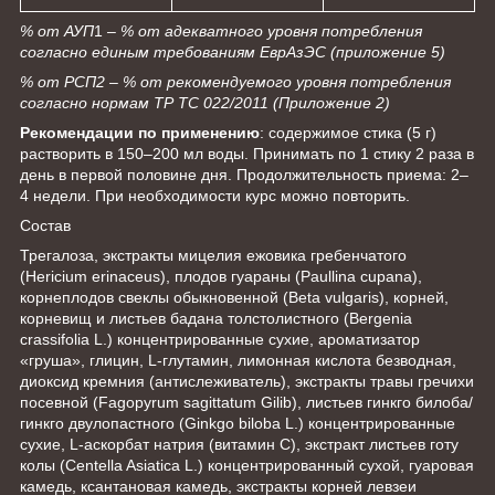
% от АУП
1
– % от адекватного уровня потребления
согласно единым требованиям ЕврАзЭС (приложение 5)
% от РСП
2
– % от рекомендуемого уровня потребления
согласно нормам ТР ТС 022/2011 (Приложение 2)
Рекомендации по применению
: содержимое стика (5 г)
растворить в 150–200 мл воды. Принимать по 1 стику 2 раза в
день в первой половине дня. Продолжительность приема: 2–
4 недели. При необходимости курс можно повторить.
Состав
Трегалоза, экстракты мицелия ежовика гребенчатого
(Hericium erinaceus), плодов гуараны (Paullina cupana),
корнеплодов свеклы обыкновенной (Beta vulgaris), корней,
корневищ и листьев бадана толстолистного (Bergenia
crassifolia L.) концентрированные сухие, ароматизатор
«груша», глицин, L-глутамин, лимонная кислота безводная,
диоксид кремния (антислеживатель), экстракты травы гречихи
посевной (Fagopyrum sagittatum Gilib), листьев гинкго билоба/
гинкго двулопастного (Ginkgo biloba L.) концентрированные
сухие, L-аскорбат натрия (витамин С), экстракт листьев готу
колы (Centella Asiatica L.) концентрированный сухой, гуаровая
камедь, ксантановая камедь, экстракты корней левзеи