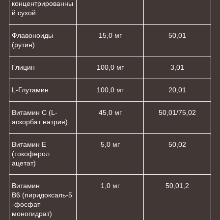
концентрированны
й сухой
Флавоноиды
15,0 мг
50,0
1
(рутин)
Глицин
100,0 мг
3,0
1
L-Глутамин
100,0 мг
20,0
1
Витамин С (L-
45,0 мг
50,0
1
/75,0
2
аскорбат натрия)
Витамин Е
5,0 мг
50,0
2
(токоферол
ацетат)
Витамин
1,0 мг
50,0
1,2
В
6
(пиридоксаль-5
-фосфат
моногидрат)