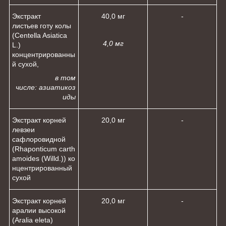
Экстракт
40,0 мг
-
листьев готу колы
(Centella Asiatica
4,0 мг
L.)
концентрированны
й сухой,
в том
числе:
азиатикоз
иды
Экстракт корней
20,0 мг
-
левзеи
сафлоровидной
(Rhaponticum carth
amoides (Willd.)) ко
нцентрированный
сухой
Экстракт корней
20,0 мг
-
аралии высокой
(Aralia eleta)