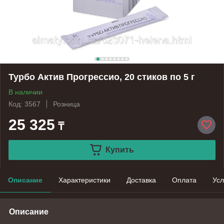
Турбо Актив Прогрессио, 20 стиков по 5 г
В наличии
Код: 3567
Розница
25 325
₸
Купить
Описание
Характеристики
Доставка
Оплата
Усл
Описание