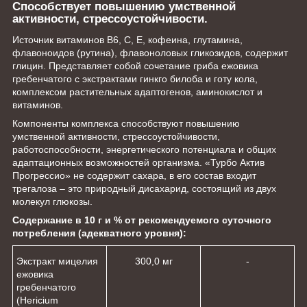
Способствует повышению умственной
активности, стрессоустойчивости.
Источник витаминов В6, С, Е, кофеина, глутамина,
флавоноидов (рутина), флавоноловых гликозидов, содержит
глицин. Представляет собой сочетание гриба ежовика
гребенчатого с экстрактами гинкго билоба и готу кола,
комплексом растительных адаптогенов, аминокислот и
витаминов.
Компоненты комплекса способствуют повышению
умственной активности, стрессоустойчивости,
работоспособности, энергетического потенциала и общих
адаптационных возможностей организма. «Турбо Актив
Прогрессио» не содержит сахара, в его состав входит
трегалоза – это природный дисахарид, состоящий из двух
молекул глюкозы.
Содержание в 10 г и % от рекомендуемого суточного
потребления (адекватного уровня):
Экстракт мицелия
300,0 мг
-
ежовика
гребенчатого
(Hericium