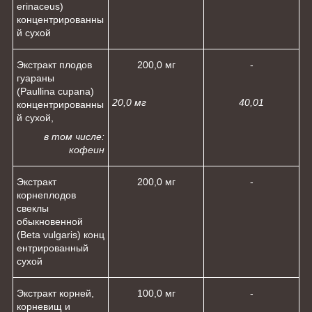
erinaceus)
концентрированны
й сухой
Экстракт плодов
200,0 мг
-
гуараны
(Paullina cupana)
20,0 мг
40,0
1
концентрированны
й сухой,
в том числе:
кофеин
Экстракт
200,0 мг
-
корнеплодов
свеклы
обыкновенной
(Beta vulgaris) конц
ентрированный
сухой
Экстракт корней,
100,0 мг
-
корневищ и