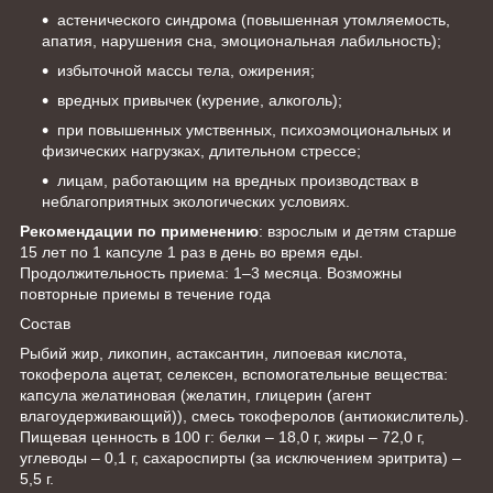
астенического синдрома (повышенная утомляемость,
апатия, нарушения сна, эмоциональная лабильность);
избыточной массы тела, ожирения;
вредных привычек (курение, алкоголь);
при повышенных умственных, психоэмоциональных и
физических нагрузках, длительном стрессе;
лицам, работающим на вредных производствах в
неблагоприятных экологических условиях.
Рекомендации по применению
: взрослым и детям старше
15 лет по 1 капсуле 1 раз в день во время еды.
Продолжительность приема: 1–3 месяца. Возможны
повторные приемы в течение года
Состав
Рыбий жир, ликопин, астаксантин, липоевая кислота,
токоферола ацетат, селексен, вспомогательные вещества:
капсула желатиновая (желатин, глицерин (агент
влагоудерживающий)), смесь токоферолов (антиокислитель).
Пищевая ценность в 100 г: белки – 18,0 г, жиры – 72,0 г,
углеводы – 0,1 г, сахароспирты (за исключением эритрита) –
5,5 г.