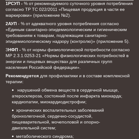
1
РСУП -
% от рекомендуемого суточного уровня потребления
согласно ТР ТС 022/2011 «Пищевая продукция в части ее
маркировки» (приложение №2).
2
АУП
- % от адекватного уровня потребления согласно
«Единым санитарно-эпидемиологическим и гигиеническим
требованиям к товарам, подлежащим санитарно-
эпидемиологическому надзору (контролю)» (приложение 5).
3
НФП -
% от нормы физиологической потребности согласно
МР 2.3.1.0253-21 «Нормы физиологических потребностей в
энергии и пищевых веществах для различных групп
населения Российской федерации».
Рекомендуется
для профилактики и в составе комплексной
терапии:
нарушений обмена веществ в сердечной мышце,
атеросклероза, состояний после инфаркта миокарда;
кардиопатии, миокардиодистрофии;
хронических воспалительных заболеваний
бронхолегочной, сердечно-сосудистой,
пищеварительной, мочеполовой и опорно-
двигательной систем;
метаболического синдрома;