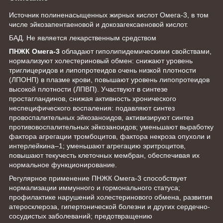
Источник полиненасыщенных жирных кислот Омега-3, в том
числе эйкозапентаеновой и докозагексаеновой кислот.
БАД. Не является лекарственным средством
ПНЖК Омега-3
обладают гиполипидемическими свойствами,
нормализуют холестериновый обмен: снижают уровень
триглицеридов и липопротеидов очень низкой плотности
(ЛПОНП) в плазме крови, повышают уровень липопротеидов
высокой плотности (ЛПВП). Участвуют в синтезе
простагландинов, снижая активность хронического
неспецифического воспаления: подавляют синтез
провоспалительных эйкозаноидов, активизируют синтез
противовоспалительных эйкозаноидов; уменьшают выработку
фактора агрегации тромбоцитов, фактора некроза опухоли и
интерлейкина–1; уменьшают агрегацию эритроцитов,
повышают текучесть клеточных мембран, обеспечивая их
нормальное функционирование.
Регулярное применение ПНЖК Омега-3 способствует
нормализации иммунного и гормонального статуса;
профилактике нарушений холестеринового обмена, развития
атеросклероза, гипертонической болезни и других сердечно-
сосудистых заболеваний; предотвращению