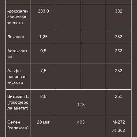
-докозагек
233,0
33
2
саеновая
кислота
Ликопин
1,25
25
2
Астаксант
0,5
25
2
ин
Альфа-
7,5
25
2
липоевая
кислота
Витамин Е
2,5
25
1
(токоферо
17
3
ла ацетат)
Селен
20 мкг
40
3
М-27
2
(селексен)
Ж-36
2