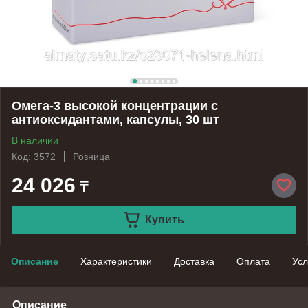
Омега-3 высокой концентрации с
антиоксидантами, капсулы, 30 шт
В наличии
Код: 3572
Розница
24 026
₸
Купить
Описание
Характеристики
Доставка
Оплата
Усл
Описание