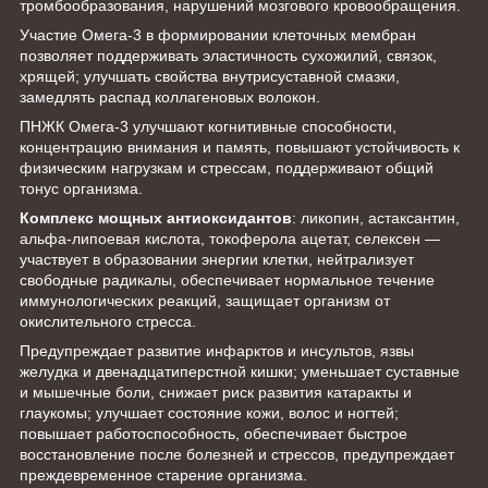
тромбообразования, нарушений мозгового кровообращения.
Участие Омега-3 в формировании клеточных мембран
позволяет поддерживать эластичность сухожилий, связок,
хрящей; улучшать свойства внутрисуставной смазки,
замедлять распад коллагеновых волокон.
ПНЖК Омега-3 улучшают когнитивные способности,
концентрацию внимания и память, повышают устойчивость к
физическим нагрузкам и стрессам, поддерживают общий
тонус организма.
Комплекс мощных антиоксидантов
: ликопин, астаксантин,
альфа-липоевая кислота, токоферола ацетат, селексен —
участвует в образовании энергии клетки, нейтрализует
свободные радикалы, обеспечивает нормальное течение
иммунологических реакций, защищает организм от
окислительного стресса.
Предупреждает развитие инфарктов и инсультов, язвы
желудка и двенадцатиперстной кишки; уменьшает суставные
и мышечные боли, снижает риск развития катаракты и
глаукомы; улучшает состояние кожи, волос и ногтей;
повышает работоспособность, обеспечивает быстрое
восстановление после болезней и стрессов, предупреждает
преждевременное старение организма.