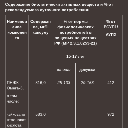
Содержание биологически активных веществ и % от
рекомендуемого суточного потребления:
Наименов
Содержан
% от нормы
% от
ание
ие, мг/1
физиологических
РСУП
1
/
компонен
капсулу
потребностей в
АУП
2
та
пищевых веществах
РФ (МР 2.3.1.0253-21)
15-17 лет
юноши
девушки
ПНЖК
816,0
25-13
3
29-15
3
41
2
Омега-3,
в том
числе:
-эйкозапе
583,0
97
2
нтаеновая
кислота