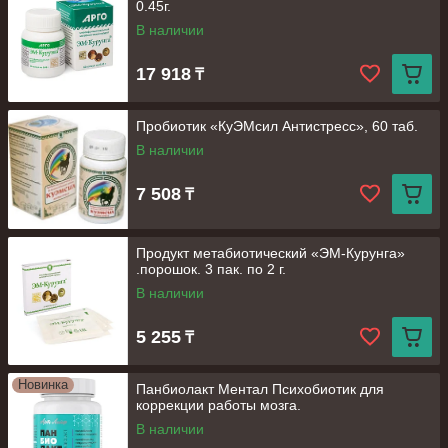
0.45г.
В наличии
17 918
₸
Пробиотик «КуЭМсил Антистресс», 60 таб.
В наличии
7 508
₸
Продукт метабиотический «ЭМ-Курунга»
.порошок. 3 пак. по 2 г.
В наличии
5 255
₸
Новинка
Панбиолакт Ментал Психобиотик для
коррекции работы мозга.
В наличии