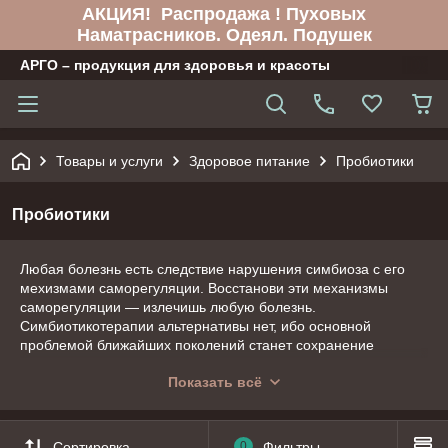
АКЦИЯ! Распродажа ! Пуховых
Наматрасников. Одеял. Подушек
АРГО – продукция для здоровья и красоты
Товары и услуги
Здоровое питание
Пробиотики
Пробиотики
Любая болезнь есть следствие нарушения симбиоза с его
мехизмами саморегуляции. Восстанови эти механизмы
саморегуляции — излечишь любую болезнь.
Симбиотикотерапии альтернативы нет, ибо основной
проблемой ближайших поколений станет сохранение
иммунологического статуса организма в виде симбиоза,
Показать всё
формировавшегося тысячелетиями.
Сортировка
0
Фильтры