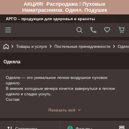
АКЦИЯ! Распродажа ! Пуховых
Наматрасников. Одеял. Подушек
АРГО – продукция для здоровья и красоты
Товары и услуги
Постельные принадлежности
Одея
Одеяла
Одеяло — это уникальное легкое воздушное пуховое
одеяло.
В зимние холодные вечера хочется завернуться в теплое
одеяло и сладко уснуть.
Состав:
Наполнение — 90% пух 10% перо
Показать всё
Чехол — 100% длинноволокнистый египетский хлопок.
Сортировка
0
Фильтры