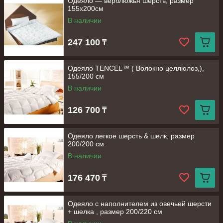
Одеяло — верблюжья шерсть, размер
155х200см
В наличии
247 100
₸
Одеяло TENCEL™ ( Волокно целлюлоз,),
155/200 см
В наличии
126 700
₸
Одеяло легкое шерсть & шелк, размер
200/200 см.
В наличии
176 470
₸
Одеяло с наполнителем из овечьей шерсти
+ шелка , размер 200/220 см