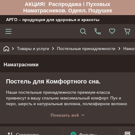
АКЦИЯ! Распродажа ! Пуховых
Наматрасников. Одеял. Подушек
АРГО – продукция для здоровья и красоты
Товары и услуги
Постельные принадлежности
Нама
Наматрасники
Постель для Комфортного сна.
Наши постельные принадлежности премиум-класса
привнесут в вашу спальню максимальный комфорт. Пух и
перо, шерсть и натуральные волокна, полиэфирное волокно
― благодаря Brinkhaus Вы можете выбрать любые
материалы и наполнители в соответствии с Вашими
Показать всё
пожеланиями и предпочтениями.
Желаем Вам здорового и приятного сна!
Сортировка
0
Фильтры