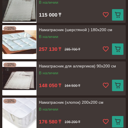
В наличии
115 000
₸
–10%
Наматрасник (шерстяной ) 180х200 см
В наличии
257 130
₸
285 700 ₸
–10%
Наматрасник для аллергиков) 90х200 см
В наличии
148 050
₸
164 500 ₸
–10%
Наматрасник (хлопок) 200х200 см
В наличии
176 580
₸
196 200 ₸