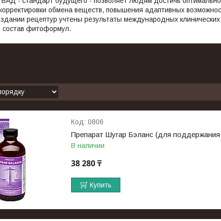
 БАД - стандарт будущего - позволяет людям достичь оптимально
 корректировки обмена веществ, повышения адаптивных возможно
оздании рецептур учтены результаты международных клинических 
в состав фитоформул.
0806
Препарат Шугар Бэланс (для поддержания у
В наличии
38 280 ₸
Купить