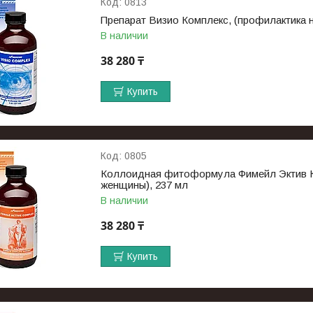
0813
Препарат Визио Комплекс, (профилактика н
В наличии
38 280 ₸
Купить
0805
Коллоидная фитоформула Фимейл Эктив Ко
женщины), 237 мл
В наличии
38 280 ₸
Купить