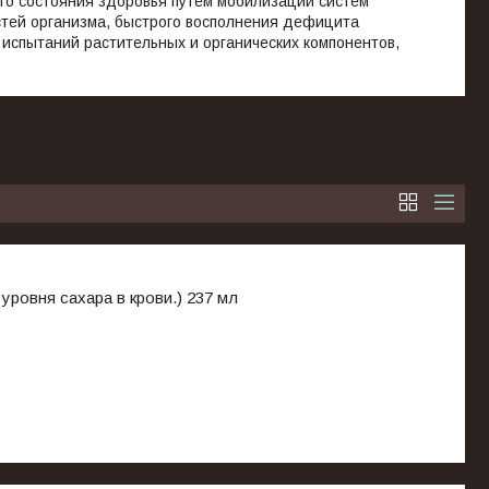
го состояния здоровья путём мобилизации систем
стей организма, быстрого восполнения дефицита
испытаний растительных и органических компонентов,
ровня сахара в крови.) 237 мл